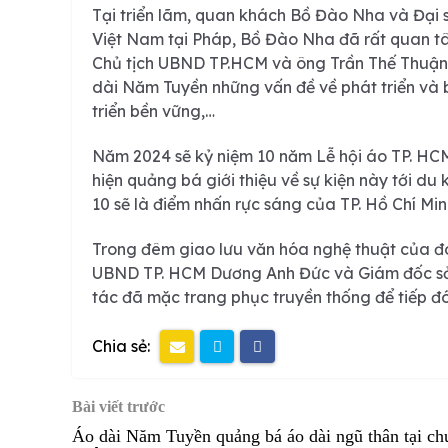
Tại triển lãm, quan khách Bồ Đào Nha và Đạ
Việt Nam tại Pháp, Bồ Đào Nha đã rất quan t
Chủ tịch UBND TP.HCM và ông Trần Thế Thuận 
dài Năm Tuyền những vấn đề về phát triển và 
triển bền vững,…
Năm 2024 sẽ kỷ niệm 10 năm Lễ hội áo TP. HCM,
hiện quảng bá giới thiệu về sự kiện này tới du
10 sẽ là điểm nhấn rực sáng của TP. Hồ Chí Min
Trong đêm giao lưu văn hóa nghệ thuật của đo
UBND TP. HCM Dương Anh Đức và Giám đốc sở
tác đã mặc trang phục truyền thống để tiếp đó
Chia sẻ:
Bài viết trước
Áo dài Năm Tuyền quảng bá áo dài ngũ thân tại ch