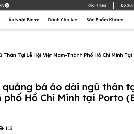
ay
Giới Thiệu
Bộ Sưu
Áo Nhật Bình
Dành Cho Ai
Sản Phẩm Khác
Thân Tại Lễ Hội Việt Nam-Thành Phố Hồ Chí Minh Tại 
quảng bá áo dài ngũ thân tạ
 phố Hồ Chí Minh tại Porto (
113