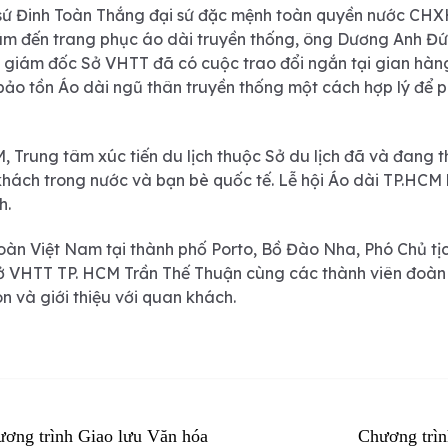
i sứ Đinh Toàn Thắng đại sứ đặc mệnh toàn quyền nước CH
âm đến trang phục áo dài truyền thống, ông Dương Anh Đ
giám đốc Sở VHTT đã có cuộc trao đổi ngắn tại gian hàn
bảo tồn Áo dài ngũ thân truyền thống một cách hợp lý để 
 Trung tâm xúc tiến du lịch thuộc Sở du lịch đã và đang 
 khách trong nước và bạn bè quốc tế. Lễ hội Áo dài TP.HCM 
h.
àn Việt Nam tại thành phố Porto, Bồ Đào Nha, Phó Chủ tị
 VHTT TP. HCM Trần Thế Thuận cùng các thành viên đoàn
n và giới thiệu với quan khách.
ương trình Giao lưu Văn hóa
Chương trìn