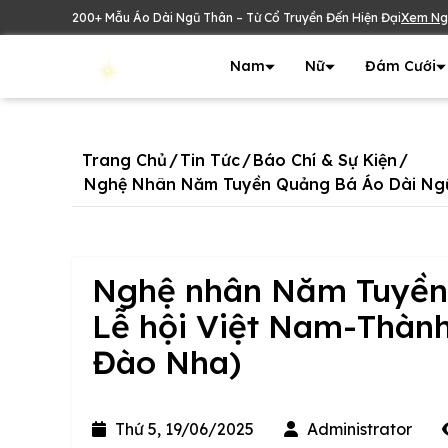
200+ Mẫu Áo Dài Ngũ Thân – Từ Cổ Truyền Đến Hiện Đại
Xem Ng
Nam
Nữ
Đám Cưới
Trang Chủ
/
Tin Tức
/
Báo Chí & Sự Kiện
/
Nghệ Nhân Năm Tuyền Quảng Bá Áo Dài Ngũ 
Nghệ nhân Năm Tuyền 
Lễ hội Việt Nam-Thành
Đào Nha)
Thứ 5, 19/06/2025
Administrator