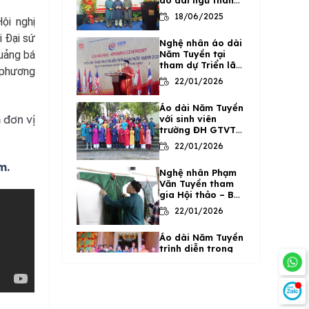
áo dài ngũ thân
truyền thống Năm
18/06/2025
ội nghị
Tuyền
 Đại sứ
Nghệ nhân áo dài
uảng bá
Năm Tuyền tại
tham dự Triển lãm
a phương
trang phục truyền
22/01/2026
thống các nước
ASEAN năm 2020
Áo dài Năm Tuyền
tại Hà Nội
 đơn vị
với sinh viên
trường ĐH GTVT
Phân hiệu TP.HCM
22/01/2026
trong Lễ tốt
nghiệp
m.
Nghệ nhân Phạm
Văn Tuyền tham
gia Hội thảo – Bàn
về giải pháp bảo
22/01/2026
tồn và phát triển
Di sản Áo dài
Áo dài Năm Tuyền
truyền thống 2020
trình diễn trong
tại Hà Nội
Chương trình nghệ
thuật chào mừng
22/01/2026
15 năm ngày di
sản văn hóa Việt
BST Áo dài
Nam 23/11/2020