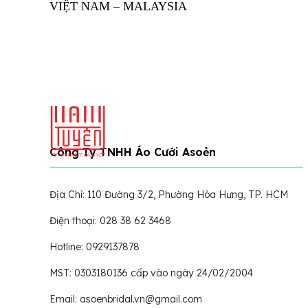
VIỆT NAM – MALAYSIA
Đăng Ký Nhận Thông Tin Mới Nhất
Đăng ký ngay để nhận sự hỗ trợ tận tình từ Năm Tuyền
Công Ty TNHH Áo Cưới Asoẻn
Địa Chỉ: 110 Đường 3/2, Phường Hòa Hưng, TP. HCM
Điện thoại: 028 38 62 3468
Hotline: 0929137878
MST: 0303180136 cấp vào ngày 24/02/2004
Email: asoenbridal.vn@gmail.com