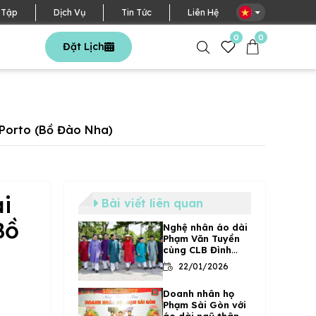
VN
 Tập
Dịch Vụ
Tin Tức
Liên Hệ
0
0
Đặt Lịch
Porto (Bồ Đào Nha)
i
Bài viết liên quan
Bồ
Nghệ nhân áo dài
Phạm Văn Tuyền
cùng CLB Đình
Làng Việt trong
22/01/2026
chuyến đi điền dã
tại Thanh Hóa
Doanh nhân họ
năm 2019
Phạm Sài Gòn với