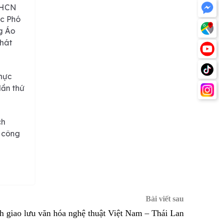
”Chuyện Phố” của
tại Phố cổ Hà Nội
XHCN
Nghệ nhân Năm
ức Phó
Tuyền tôn vinh giá
22/01/2026
trị áo dài Việt tại
g Áo
phố cổ Hà Nội.
phát
thực
lần thứ
ch
 công
Bài viết sau
h giao lưu văn hóa nghệ thuật Việt Nam – Thái Lan