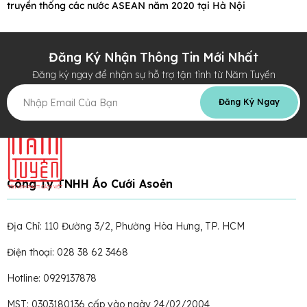
truyền thống các nước ASEAN năm 2020 tại Hà Nội
Đăng Ký Nhận Thông Tin Mới Nhất
Đăng ký ngay để nhận sự hỗ trợ tận tình từ Năm Tuyền
Đăng Ký Ngay
Công Ty TNHH Áo Cưới Asoẻn
Địa Chỉ: 110 Đường 3/2, Phường Hòa Hưng, TP. HCM
Điện thoại: 028 38 62 3468
Hotline: 0929137878
MST: 0303180136 cấp vào ngày 24/02/2004