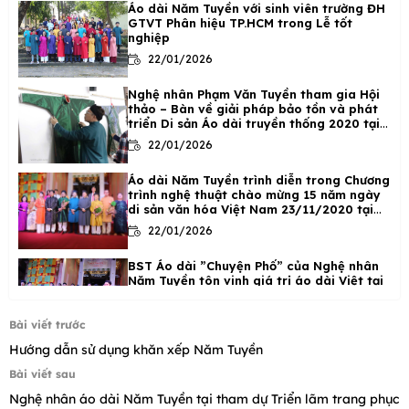
Áo dài Năm Tuyền với sinh viên trường ĐH
GTVT Phân hiệu TP.HCM trong Lễ tốt
nghiệp
22/01/2026
Nghệ nhân Phạm Văn Tuyền tham gia Hội
thảo – Bàn về giải pháp bảo tồn và phát
triển Di sản Áo dài truyền thống 2020 tại
Hà Nội
22/01/2026
Áo dài Năm Tuyền trình diễn trong Chương
trình nghệ thuật chào mừng 15 năm ngày
di sản văn hóa Việt Nam 23/11/2020 tại
Phố cổ Hà Nội
22/01/2026
BST Áo dài ”Chuyện Phố” của Nghệ nhân
Năm Tuyền tôn vinh giá trị áo dài Việt tại
phố cổ Hà Nội.
22/01/2026
Bài viết trước
Hướng dẫn sử dụng khăn xếp Năm Tuyền
Áo Dài Năm Tuyền BST “Trở Về Cố Đô”
Ngày hội Áo dài và Lễ hội Ẩm thực Huế
Bài viết sau
2020
Nghệ nhân áo dài Năm Tuyền tại tham dự Triển lãm trang phục
18/06/2025