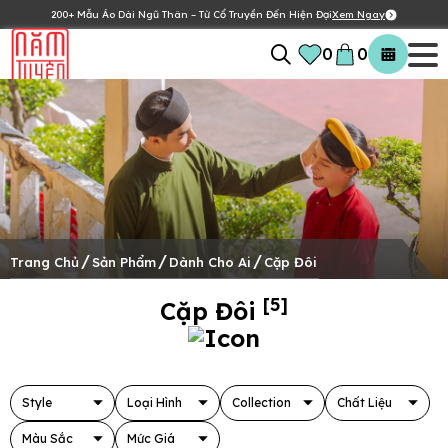
200+ Mẫu Áo Dài Ngũ Thân – Từ Cổ Truyền Đến Hiện Đại
Xem Ngay
0
0
/
/
/
Trang Chủ
Sản Phẩm
Dành Cho Ai
Cặp Đôi
[5]
Cặp Đôi
Style
Loại Hình
Collection
Chất Liệu
Màu Sắc
Mức Giá