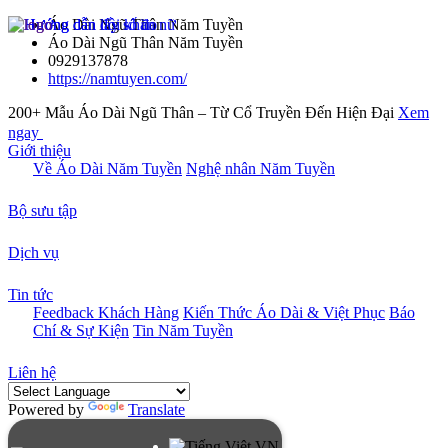
Áo Dài Ngũ Thân Năm Tuyền
Áo Dài Ngũ Thân Năm Tuyền
0929137878
https://namtuyen.com/
200+ Mẫu Áo Dài Ngũ Thân – Từ Cổ Truyền Đến Hiện Đại
Xem
ngay
Giới thiệu
Về Áo Dài Năm Tuyền
Nghệ nhân Năm Tuyền
Bộ sưu tập
Dịch vụ
Tin tức
Feedback Khách Hàng
Kiến Thức Áo Dài & Việt Phục
Báo
Chí & Sự Kiện
Tin Năm Tuyền
Liên hệ
Powered by
Translate
VN