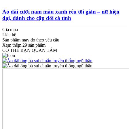
Áo dài cưới nam màu xanh rêu tối giản – nữ hiện
đại, dành cho cặp đôi cá tính
Giá mua
Liên hệ
Sản phẩm may đo theo yêu cầu
Xem thêm
29
sản phẩm
CÓ THỂ BẠN QUAN TÂM