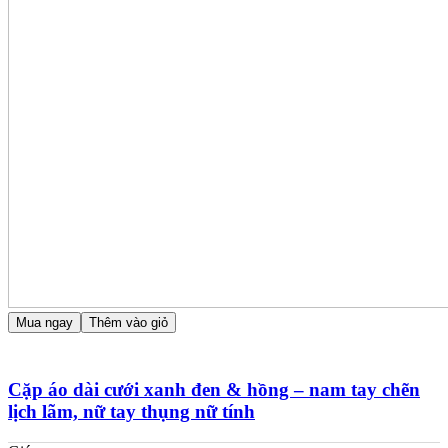
Mua ngay
Thêm vào giỏ
Cặp áo dài cưới xanh đen & hồng – nam tay chẽn
lịch lãm, nữ tay thụng nữ tính