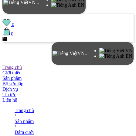
VN
EN
0
0
VN
VN
EN
Trang chủ
Giới thiệu
Sản phẩm
Bộ sưu tập
Dịch vụ
Tin tức
Liên hệ
Trang chủ
/
Sản phẩm
/
Đám cưới