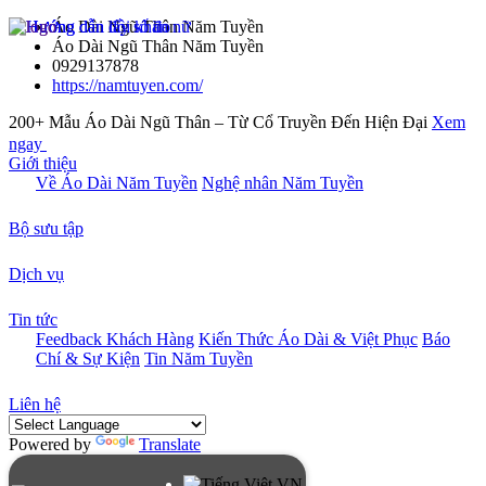
Áo Dài Ngũ Thân Năm Tuyền
Áo Dài Ngũ Thân Năm Tuyền
0929137878
https://namtuyen.com/
200+ Mẫu Áo Dài Ngũ Thân – Từ Cổ Truyền Đến Hiện Đại
Xem
ngay
Giới thiệu
Về Áo Dài Năm Tuyền
Nghệ nhân Năm Tuyền
Bộ sưu tập
Dịch vụ
Tin tức
Feedback Khách Hàng
Kiến Thức Áo Dài & Việt Phục
Báo
Chí & Sự Kiện
Tin Năm Tuyền
Liên hệ
Powered by
Translate
VN