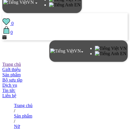
VN
EN
0
0
VN
VN
EN
Trang chủ
Giới thiệu
Sản phẩm
Bộ sưu tập
Dịch vụ
Tin tức
Liên hệ
Trang chủ
/
Sản phẩm
/
Nữ