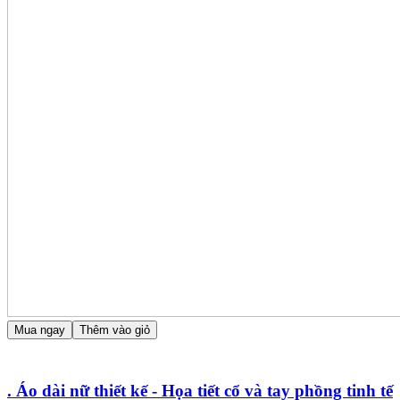
Mua ngay
Thêm vào giỏ
. Áo dài nữ thiết kế - Họa tiết cổ và tay phồng tinh tế