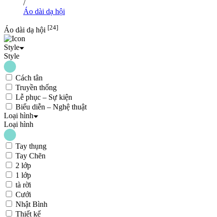
/
Áo dài dạ hội
[24]
Áo dài dạ hội
Style
Style
Cách tân
Truyền thống
Lễ phục – Sự kiện
Biểu diễn – Nghệ thuật
Loại hình
Loại hình
Tay thụng
Tay Chẽn
2 lớp
1 lớp
tà rời
Cưới
Nhật Bình
Thiết kế