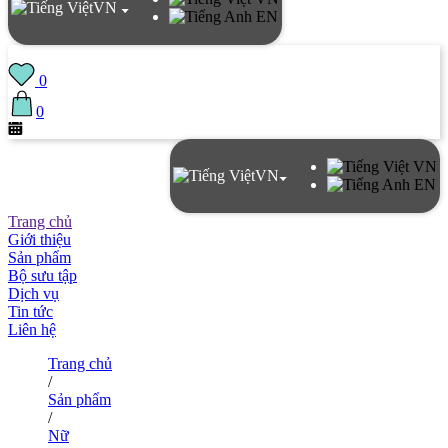
VN
EN
0
0
VN
VN
EN
Trang chủ
Giới thiệu
Sản phẩm
Bộ sưu tập
Dịch vụ
Tin tức
Liên hệ
Trang chủ
/
Sản phẩm
/
Nữ