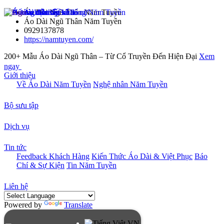
Áo Dài Ngũ Thân Năm Tuyền
Áo Dài Ngũ Thân Năm Tuyền
0929137878
https://namtuyen.com/
200+ Mẫu Áo Dài Ngũ Thân – Từ Cổ Truyền Đến Hiện Đại
Xem
ngay
Giới thiệu
Về Áo Dài Năm Tuyền
Nghệ nhân Năm Tuyền
Bộ sưu tập
Dịch vụ
Tin tức
Feedback Khách Hàng
Kiến Thức Áo Dài & Việt Phục
Báo
Chí & Sự Kiện
Tin Năm Tuyền
Liên hệ
Powered by
Translate
VN