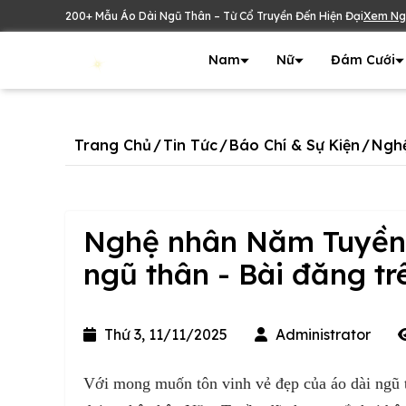
200+ Mẫu Áo Dài Ngũ Thân – Từ Cổ Truyền Đến Hiện Đại
Xem Ng
Nam
Nữ
Đám Cưới
Trang Chủ
/
Tin Tức
/
Báo Chí & Sự Kiện
/
Nghệ
Nghệ nhân Năm Tuyền 
ngũ thân - Bài đăng t
Thứ 3, 11/11/2025
Administrator
Với mong muốn tôn vinh vẻ đẹp của áo dài ngũ t