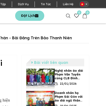
VN
 Tập
Dịch Vụ
Tin Tức
Liên Hệ
0
0
Đặt Lịch
hân - Bài Đăng Trên Báo Thanh Niên
i
Bài viết liên quan
Nghệ nhân áo dài
Phạm Văn Tuyền
cùng CLB Đình
Làng Việt trong
22/01/2026
chuyến đi điền dã
tại Thanh Hóa
Doanh nhân họ
năm 2019
Phạm Sài Gòn với
g hiện
áo dài ngũ thân
truyền thống Năm
18/06/2025