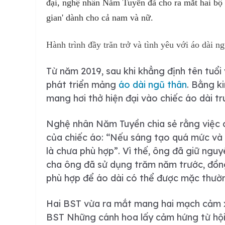
đại, nghệ nhân Năm Tuyền đã cho ra mắt hai bộ
gian' dành cho cả nam và nữ.
Hành trình đầy trăn trở và tình yêu với áo dài n
Từ năm 2019, sau khi khẳng định tên tuổi
phát triển mảng
áo dài ngũ thân
. Bằng k
mang hơi thở hiện đại vào chiếc áo dài t
Nghệ nhân Năm Tuyền chia sẻ rằng việc
của chiếc áo: “Nếu sáng tạo quá mức và 
là chưa phù hợp”. Vì thế, ông đã giữ ngu
cha ông đã sử dụng trăm năm trước, đồng
phù hợp để áo dài có thể được mặc thườn
Hai BST vừa ra mắt mang hai mạch cảm x
BST
Những cánh hoa
lấy cảm hứng từ hộ