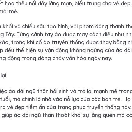
t hoa thêu nổi đầy lãng mạn, biểu trưng cho vẻ đẹp 
 mới mẻ.
 khối và chiều sâu tạo hình, với phom dáng thanh th
 Tây. Từng cánh tay áo được may cách điệu như n
h xảo, trong khi cổ áo truyền thống được thay bằng 
tập đều thể hiện sự vận động không ngừng của áo dà
sống động trong dòng chảy văn hóa ngày nay.
 lại
iệc áo dài ngũ thân hồi sinh và trở lại mạnh mẽ tron
tuổi, mà chính là nhờ vào nỗ lực của các bạn trẻ. Họ
 ra vẻ đẹp tiềm ẩn của trang phục truyền thống này.
hỉ giúp áo dài ngũ thân thoát khỏi sự lãng quên mà 