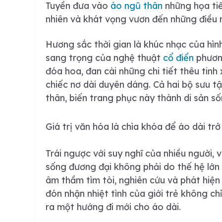
Tuyền đưa vào
áo ngũ thân
những họa tiế
nhiên và khát vọng vươn đến những điều
Hương sắc thời gian
là khúc nhạc của hình
sang trọng của nghệ thuật
cổ điển
phương
đóa hoa, đan cài những chi tiết thêu tin
chiếc nơ dài duyên dáng. Cả hai bộ sưu 
thân, biến trang phục này thành di sản 
Giá trị văn hóa là chìa khóa để áo dài trở
Trái ngược với suy nghĩ của nhiều người, v
sống đương đại không phải do thế hệ lớn 
âm thầm tìm tòi, nghiên cứu và phát hiện
đón nhận nhiệt tình của giới trẻ không c
ra một hướng đi mới cho áo dài.