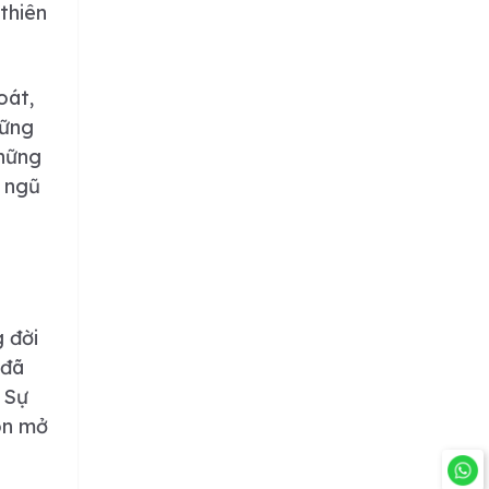
thiên
Tuyền tôn vinh giá
22/01/2026
trị áo dài Việt tại
phố cổ Hà Nội.
oát,
hững
những
i ngũ
g đời
 đã
 Sự
còn mở