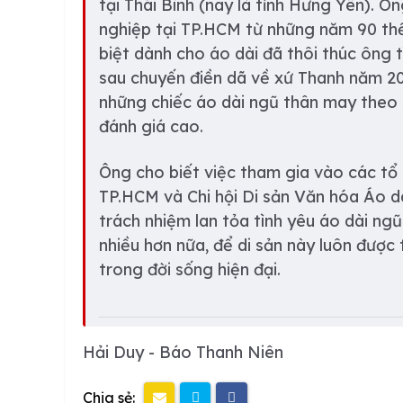
tại Thái Bình (nay là tỉnh Hưng Yên). Ô
nghiệp tại TP.HCM từ những năm 90 thế
biệt dành cho áo dài đã thôi thúc ông tì
sau chuyến điền dã về xứ Thanh năm 20
những chiếc áo dài ngũ thân may theo s
đánh giá cao.
Ông cho biết việc tham gia vào các tổ 
TP.HCM và Chi hội Di sản Văn hóa Áo d
trách nhiệm lan tỏa tình yêu áo dài ng
nhiều hơn nữa, để di sản này luôn được
trong đời sống hiện đại.
Hải Duy - Báo Thanh Niên
Chia sẻ: