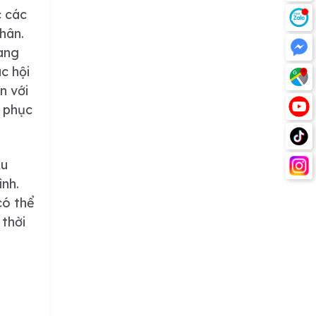
c các
thân.
mang
c hội
n với
t phục
xu
ình.
có thể
 thời