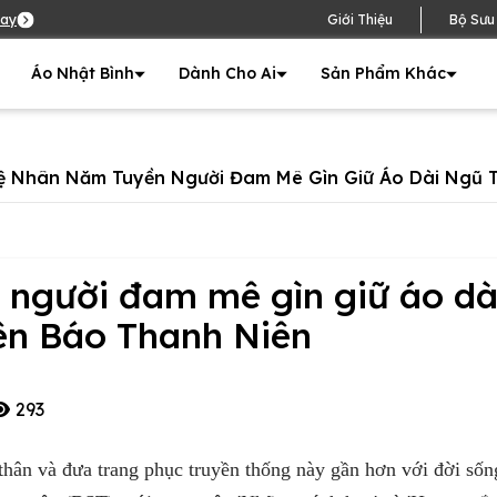
ay
Giới Thiệu
Bộ Sưu
Áo Nhật Bình
Dành Cho Ai
Sản Phẩm Khác
 Nhân Năm Tuyền Người Đam Mê Gìn Giữ Áo Dài Ngũ T
người đam mê gìn giữ áo dà
rên Báo Thanh Niên
293
hân và đưa trang phục truyền thống này gần hơn với đời sốn