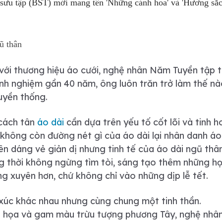
 sưu tập (BST) mới mang tên 'Những cánh hoa' và 'Hương sắc
gũ thân
 với thương hiệu áo cưới, nghệ nhân Năm Tuyền tập 
inh nghiệm gần 40 năm, ông luôn trăn trở làm thế n
ruyền thống.
 cách tân
áo dài
cần dựa trên yếu tố cốt lõi và tinh h
không còn đường nét gì của áo dài lại nhân danh áo
yên dáng vẻ giản dị nhưng tinh tế của áo dài ngũ th
 thời không ngừng tìm tòi, sáng tạo thêm những họ
g xuyên hơn, chứ không chỉ vào những dịp lễ tết.
úc khác nhau nhưng cùng chung một tinh thần.
i họa và gam màu trừu tượng phương Tây, nghệ nh