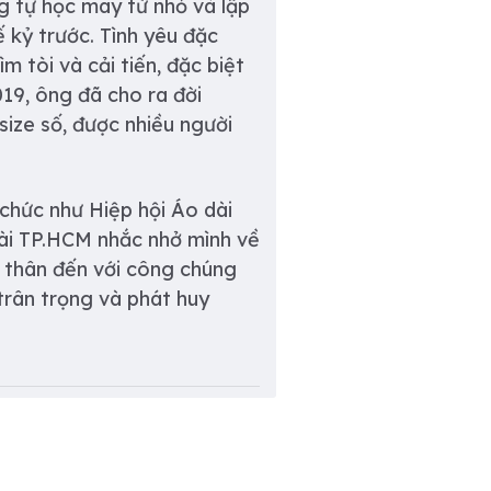
ng tự học may từ nhỏ và lập
 kỷ trước. Tình yêu đặc
m tòi và cải tiến, đặc biệt
19, ông đã cho ra đời
ize số, được nhiều người
chức như Hiệp hội Áo dài
ài TP.HCM nhắc nhở mình về
ũ thân đến với công chúng
 trân trọng và phát huy