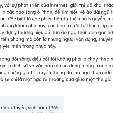
ới sự phát triển của internet, giới trẻ đã khai thá
t là các bảo tàng ở Pháp, để tìm hiểu về áo dài ngũ 
ân, đặc biệt là các phiên bản từ thời nhà Nguyễn, 
 những khám phá này, các bạn trẻ đã tự thành lập cá
xây dựng thương hiệu để đưa áo ngũ thân đến gần hơ
 tiên phong mà còn là những người vận động, thuyế
g yêu mến trang phục này.
ong đời sống, điều cốt lõi không phải là chạy theo 
giá trị lịch sử và văn hóa mà nó đang mang trong m
rọng những giá trị truyền thống đó, áo ngũ thân mới 
ó sẽ chỉ là một ngã rẽ thoáng qua giữa một thế giới
 Văn Tuyền, sinh năm 1969