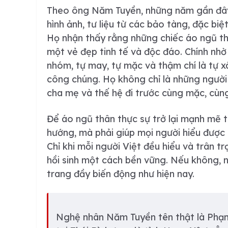
Theo ông Năm Tuyền, những năm gần đây, v
hình ảnh, tư liệu từ các bảo tàng, đặc biệ
Họ nhận thấy rằng những chiếc áo ngũ th
một vẻ đẹp tinh tế và độc đáo. Chính nhờ
nhóm, tự may, tự mặc và thậm chí là tự 
công chúng. Họ không chỉ là những người
cha mẹ và thế hệ đi trước cùng mặc, cùn
Để áo ngũ thân thực sự trở lại mạnh mẽ tr
hướng, mà phải giúp mọi người hiểu được 
Chỉ khi mỗi người Việt đều hiểu và trân t
hồi sinh một cách bền vững. Nếu không, n
trang đầy biến động như hiện nay.
Nghệ nhân Năm Tuyền tên thật là Phạm