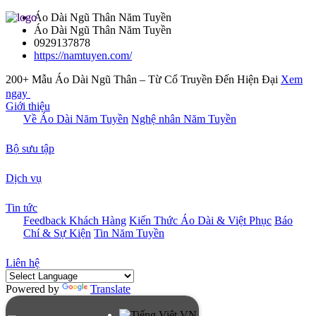
Áo Dài Ngũ Thân Năm Tuyền
Áo Dài Ngũ Thân Năm Tuyền
0929137878
https://namtuyen.com/
200+ Mẫu Áo Dài Ngũ Thân – Từ Cổ Truyền Đến Hiện Đại
Xem
ngay
Giới thiệu
Về Áo Dài Năm Tuyền
Nghệ nhân Năm Tuyền
Bộ sưu tập
Dịch vụ
Tin tức
Feedback Khách Hàng
Kiến Thức Áo Dài & Việt Phục
Báo
Chí & Sự Kiện
Tin Năm Tuyền
Liên hệ
Powered by
Translate
VN