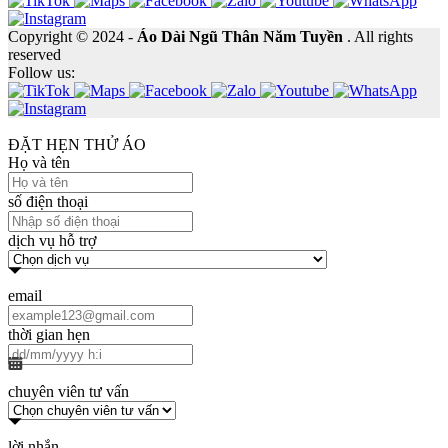
Copyright © 2024 -
Áo Dài Ngũ Thân Năm Tuyền
. All rights
reserved
Follow us:
ĐẶT HẸN THỬ ÁO
Họ và tên
số điện thoại
dịch vụ hỗ trợ
email
thời gian hẹn
chuyên viên tư vấn
lời nhắn