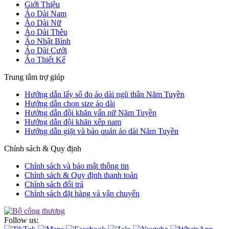
Giới Thiệu
Áo Dài Nam
Áo Dài Nữ
Áo Dài Thêu
Áo Nhật Bình
Áo Dài Cưới
Áo Thiết Kế
Trung tâm trợ giúp
Hướng dẫn lấy số đo áo dài ngũ thân Năm Tuyền
Hướng dẫn chọn size áo dài
Hướng dẫn đội khăn vấn nữ Năm Tuyền
Hướng dẫn đội khăn xếp nam
Hướng dẫn giặt và bảo quản áo dài Năm Tuyền
Chính sách & Quy định
Chính sách và bảo mật thông tin
Chính sách & Quy định thanh toán
Chính sách đổi trả
Chính sách đặt hàng và vận chuyển
Follow us: