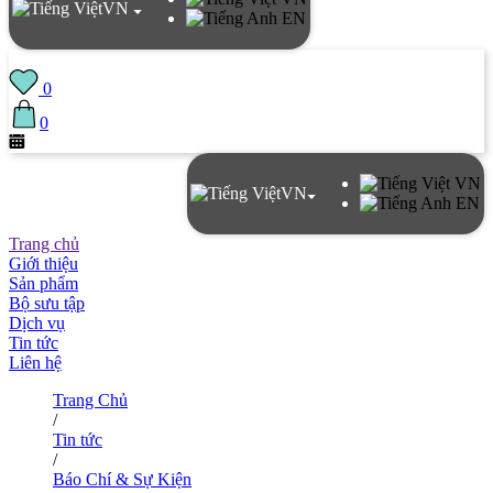
VN
EN
0
0
VN
VN
EN
Trang chủ
Giới thiệu
Sản phẩm
Bộ sưu tập
Dịch vụ
Tin tức
Liên hệ
Trang Chủ
/
Tin tức
/
Báo Chí & Sự Kiện