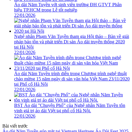
Áo dài Năm Tuyền với sinh viên trường ĐH GTVT Phân
hiệu TP.HCM trong Lễ tốt nghiệp
22/01/2026
Nghệ nhân Phạm Văn Tuyền tham gia Hội thảo – Bàn về giải
pháp bảo tồn và phát triển Di sản Áo dài truyền thống 2020
tại Hà Nội
22/01/2026
Áo dài Năm Tuyền trình diễn trong Chương trình nghệ thuật
chào mừng 15 năm ngày di sản văn hóa Việt Nam 23/11/2020
tại Phố cổ Hà Nội
22/01/2026
BST Áo dài ”Chuyện Phố” của Nghệ nhân Năm Tuyền tôn
vinh giá trị áo dài Việt tại phố cổ Hà Nội.
22/01/2026
Bài viết trước
Áo dài Năm Tuyền góp mặt tại Vietnam Heritage Áo Dài Fest 2025