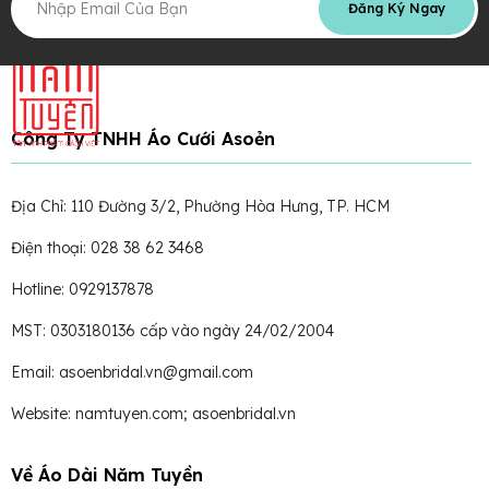
Đăng Ký Ngay
Công Ty TNHH Áo Cưới Asoẻn
Địa Chỉ: 110 Đường 3/2, Phường Hòa Hưng, TP. HCM
Điện thoại: 028 38 62 3468
Hotline: 0929137878
MST: 0303180136 cấp vào ngày 24/02/2004
Email: asoenbridal.vn@gmail.com
Website: namtuyen.com; asoenbridal.vn
Về Áo Dài Năm Tuyền