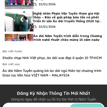
22/01/2026
Nghệ nhân Phạm Văn Tuyền tham gia Hội
thảo – Bàn về giải pháp bảo tồn và phát
triển Di sản Áo dài truyền thống 2020 tại
Hà Nội
22/01/2026
Áo dài Năm Tuyền trình diễn trong Chương
trình nghệ thuật chào mừng 15 năm ngày
di sản văn hóa Việt Nam 23/11/2020 tại
Phố cổ Hà Nội
22/01/2026
Bài viết trước
Studio chụp hình Việt phục, áo dài xưa đẹp ở quận 10 TP.HCM
BST Áo dài ”Chuyện Phố” của Nghệ nhân
Năm Tuyền tôn vinh giá trị áo dài Việt tại
Bài viết sau
phố cổ Hà Nội.
Áo dài Năm Tuyền quảng bá áo dài ngũ thân tại chương trình
22/01/2026
Giao lưu Văn hóa VIỆT NAM – MALAYSIA
Đăng Ký Nhận Thông Tin Mới Nhất
Đăng ký ngay để nhận sự hỗ trợ tận tình từ Năm Tuyền