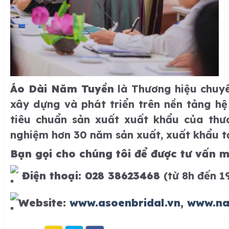
Áo Dài Năm Tuyền
là Thương hiệu chuyê
xây dựng và phát triển trên nền tảng hệ 
tiêu chuẩn sản xuất xuất khẩu của thư
nghiệm hơn 30 năm sản xuất, xuất khẩu tạ
Bạn gọi cho chúng tôi để được tư vấn m
Điện thoại: 0
28 38623468
(từ 8h đến 1
Website:
www.asoenbridal.vn
,
www.na