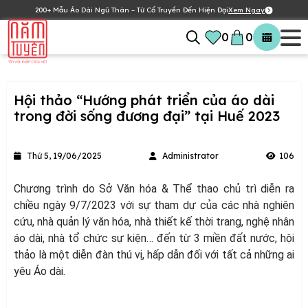
200+ Mẫu Áo Dài Ngũ Thân – Từ Cổ Truyền Đến Hiện Đại
Xem Ngay
0
0
Hội thảo “Hướng phát triển của áo dài
trong đời sống đương đại” tại Huế 2023
Thứ 5, 19/06/2025
Administrator
106
Chương trình do Sở Văn hóa & Thể thao chủ trì diễn ra
chiều ngày 9/7/2023 với sự tham dự của các nhà nghiên
cứu, nhà quản lý văn hóa, nhà thiết kế thời trang, nghệ nhân
áo dài, nhà tổ chức sự kiện… đến từ 3 miền đất nước, hội
thảo là một diễn đàn thú vị, hấp dẫn đối với tất cả những ai
yêu Áo dài.