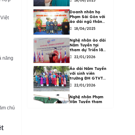
18/06/2025
Doanh nhân họ
Phạm Sài Gòn với
 Việt
áo dài ngũ thân
truyền thống Năm
18/06/2025
Tuyền
Nghệ nhân áo dài
Năm Tuyền tại
tham dự Triển lãm
trang phục truyền
22/01/2026
hả năng
thống các nước
ASEAN năm 2020
Áo dài Năm Tuyền
tại Hà Nội
với sinh viên
trường ĐH GTVT
Phân hiệu TP.HCM
22/01/2026
trong Lễ tốt
nghiệp
Nghệ nhân Phạm
Văn Tuyền tham
gia Hội thảo – Bàn
hăm chú
về giải pháp bảo
22/01/2026
tồn và phát triển
Di sản Áo dài
Áo dài Năm Tuyền
truyền thống 2020
t
trình diễn trong
tại Hà Nội
Chương trình nghệ