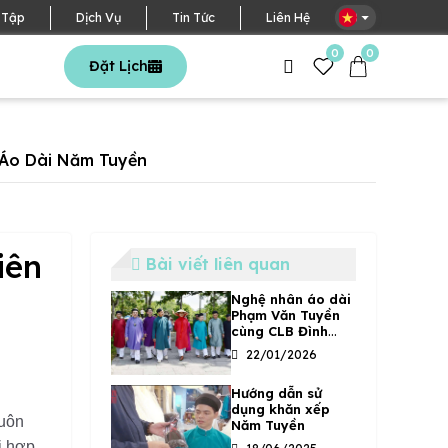
VN
 Tập
Dịch Vụ
Tin Tức
Liên Hệ
0
0
Đặt Lịch
i Áo Dài Năm Tuyền
iên
Bài viết liên quan
Nghệ nhân áo dài
Phạm Văn Tuyền
cùng CLB Đình
Làng Việt trong
22/01/2026
chuyến đi điền dã
tại Thanh Hóa
Hướng dẫn sử
năm 2019
dụng khăn xếp
huôn
Năm Tuyền
i hợp