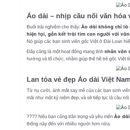
Áo dài – nhịp cầu nối văn hóa v
Áo dài không chỉ là
Buổi trải nghiệm cho thấy:
hiện tại, gắn kết trái tim con người với vă
Nó giúp các bạn sinh viên gốc Việt ở Đài Loan hi
nhân văn 
Đây cũng là một hoạt động mang tính
hướng và tổ chức, nhằm giúp thế hệ trẻ gốc Việt t
Lan tỏa vẻ đẹp Áo dài Việt Na
Từ nụ cười, ánh mắt say mê của các bạn sinh viên,
mãi như một kỷ niệm đẹp, và sẽ tiếp tục là cầu nố
Áo dài
???? Nếu bạn cũng trân trọng và yêu mến
thống này đến với nhiều người hơn nữa.