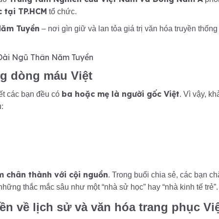
 tại TP.HCM
tổ chức.
Năm Tuyền
– nơi gìn giữ và lan tỏa giá trị văn hóa truyền thống
g dòng máu Việt
ba hoặc mẹ là người gốc Việt
hết các bạn đều có
. Vì vậy, k
:
m chân thành với cội nguồn
. Trong buổi chia sẻ, các bạn c
 những thắc mắc sâu như một “nhà sử học” hay “nhà kinh tế trẻ”.
n về lịch sử và văn hóa trang phục Việ