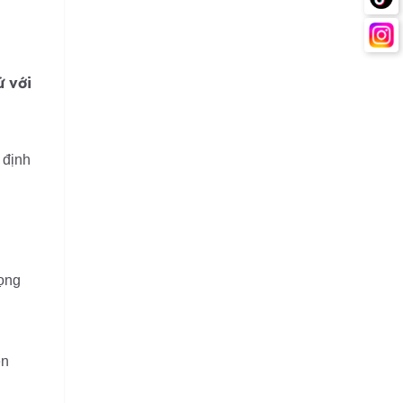
ứ với
 định
ọng
ền