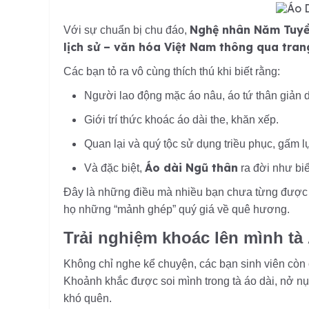
Nghệ nhân Năm Tuy
Với sự chuẩn bị chu đáo,
lịch sử – văn hóa Việt Nam thông qua tran
Các bạn tỏ ra vô cùng thích thú khi biết rằng:
Người lao động mặc áo nâu, áo tứ thân giản d
Giới trí thức khoác áo dài the, khăn xếp.
Quan lại và quý tộc sử dụng triều phục, gấm l
Áo dài Ngũ thân
Và đặc biệt,
ra đời như bi
Đây là những điều mà nhiều bạn chưa từng được t
họ những “mảnh ghép” quý giá về quê hương.
Trải nghiệm khoác lên mình tà
Không chỉ nghe kể chuyện, các bạn sinh viên còn
Khoảnh khắc được soi mình trong tà áo dài, nở nụ
khó quên.