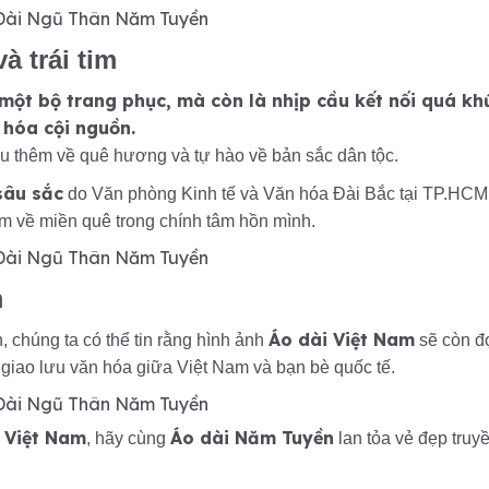
à trái tim
 một bộ trang phục, mà còn là nhịp cầu kết nối quá kh
n hóa cội nguồn.
ểu thêm về quê hương và tự hào về bản sắc dân tộc.
sâu sắc
do Văn phòng Kinh tế và Văn hóa Đài Bắc tại TP.HCM
ìm về miền quê trong chính tâm hồn mình.
m
Áo dài Việt Nam
 chúng ta có thể tin rằng hình ảnh
sẽ còn đ
i giao lưu văn hóa giữa Việt Nam và bạn bè quốc tế.
 Việt Nam
Áo dài Năm Tuyền
, hãy cùng
lan tỏa vẻ đẹp truy