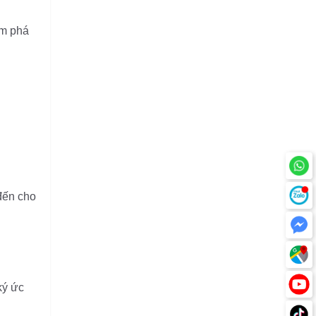
thuật chào mừng
22/01/2026
15 năm ngày di
ám phá
sản văn hóa Việt
Nam 23/11/2020
tại Phố cổ Hà Nội
đến cho
ký ức