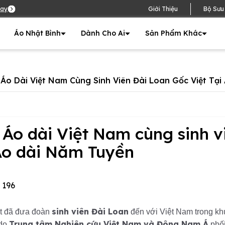
ay
Giới Thiệu
Bộ Sưu
Áo Nhật Bình
Dành Cho Ai
Sản Phẩm Khác
 Áo Dài Việt Nam Cùng Sinh Viên Đài Loan Gốc Việt Tạ
 Áo dài Việt Nam cùng sinh v
 Áo dài Năm Tuyền
196
sinh viên Đài Loan
iệt đã đưa đoàn
đến với Việt Nam trong k
Trung tâm Nghiên cứu Việt Nam và Đông Nam Á
 do
phố