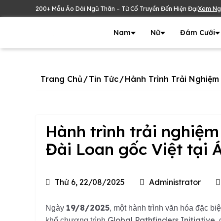
200+ Mẫu Áo Dài Ngũ Thân – Từ Cổ Truyền Đến Hiện Đại
Xem Ng
Nam
Nữ
Đám Cưới
Trang Chủ
/
Tin Tức
/
Hành Trình Trải Nghiệm
Hành trình trải nghiệm
Đài Loan gốc Việt tại
Thứ 6, 22/08/2025
Administrator
19/8/2025
Ngày
, một hành trình văn hóa đặc b
Global Pathfinders Initiative
khổ chương trình
,