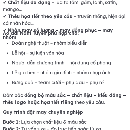
✔
Chất liệu đa dạng
– lụa tơ tằm, gấm, lanh, satin,
mango…
✔
Thêu họa tiết theo yêu cầu
– truyền thống, hiện đại,
cá nhân hóa
✔
Nhận may số lượng – may đồng phục – may
Áo dài Năm Tuyền phù hợp cho:
nhóm
Đoàn nghệ thuật – nhóm biểu diễn
Lễ hội – sự kiện văn hóa
Người dẫn chương trình – nội dung cổ phong
Lễ gia tiên – nhóm gia đình – nhóm chụp ảnh
Bưng quả – team cưới – phụ dâu – phụ rể
Đảm bảo
đồng bộ màu sắc – chất liệu – kiểu dáng –
thêu logo hoặc họa tiết riêng
theo yêu cầu.
Quy trình đặt may chuyên nghiệp
Bước 1:
Lựa chọn chất liệu & màu sắc
Bước 2:
Tư vấn size – đo trực tiếp hoặc từ xa