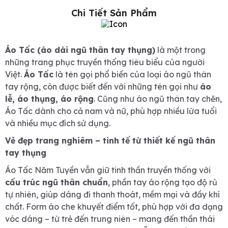
Chi Tiết Sản Phẩm
Áo Tấc (áo dài ngũ thân tay thụng)
là một trong
những trang phục truyền thống tiêu biểu của người
Việt.
Áo Tấc
là tên gọi phổ biến của loại áo ngũ thân
tay rộng, còn được biết đến với những tên gọi như
áo
lễ, áo thụng, áo rộng
. Cũng như áo ngũ thân tay chẽn,
Áo Tấc dành cho cả nam và nữ, phù hợp nhiều lứa tuổi
và nhiều mục đích sử dụng.
Vẻ đẹp trang nghiêm – tinh tế từ thiết kế ngũ thân
tay thụng
Áo Tấc Năm Tuyền vẫn giữ tinh thần truyền thống với
cấu trúc ngũ thân chuẩn
, phần tay áo rộng tạo độ rủ
tự nhiên, giúp dáng đi thanh thoát, mềm mại và đầy khí
chất. Form áo che khuyết điểm tốt, phù hợp với đa dạng
vóc dáng – từ trẻ đến trung niên – mang đến thần thái