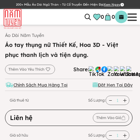
200+ Mẫu Áo Dài Ngũ Thân – Từ Cổ Truyền Đến Hiện Đại
Xem Ngay
0
0
Áo Dài Năm Tuyền
Áo tay thụng nữ Thiết Kế, Hoa 3D - Việt
phục thanh lịch và tiện dụng.
Share:
Thêm Vào Yêu Thích
Chính Sách Mua Hàng Tại
Đặt Hẹn Tại Đây
Giá thuê từ
Số Lượng:
Liên hệ
Thêm Vào Giỏ
Giá sở hữu
Số Lượng: