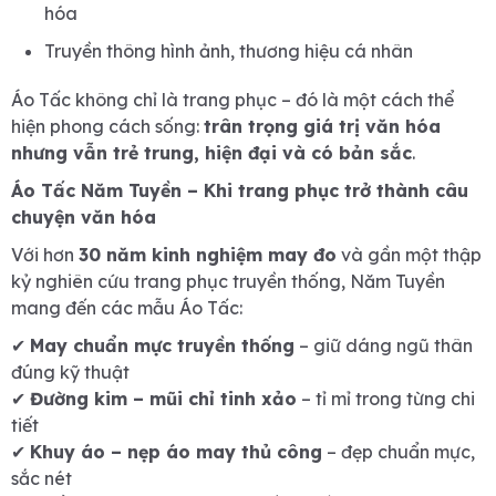
hóa
Truyền thông hình ảnh, thương hiệu cá nhân
Áo Tấc không chỉ là trang phục – đó là một cách thể
hiện phong cách sống:
trân trọng giá trị văn hóa
nhưng vẫn trẻ trung, hiện đại và có bản sắc
.
Áo Tấc Năm Tuyền – Khi trang phục trở thành câu
chuyện văn hóa
Với hơn
30 năm kinh nghiệm may đo
và gần một thập
kỷ nghiên cứu trang phục truyền thống, Năm Tuyền
mang đến các mẫu Áo Tấc:
✔
May chuẩn mực truyền thống
– giữ dáng ngũ thân
đúng kỹ thuật
✔
Đường kim – mũi chỉ tinh xảo
– tỉ mỉ trong từng chi
tiết
✔
Khuy áo – nẹp áo may thủ công
– đẹp chuẩn mực,
sắc nét