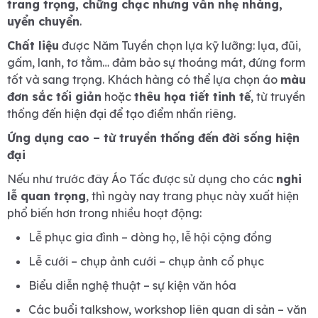
trang trọng, chững chạc nhưng vẫn nhẹ nhàng,
uyển chuyển
.
Chất liệu
được Năm Tuyền chọn lựa kỹ lưỡng:
lụa, đũi,
gấm, lanh, tơ tằm…
đảm bảo sự thoáng mát, đứng form
tốt và sang trọng. Khách hàng có thể lựa chọn áo
màu
đơn sắc tối giản
hoặc
thêu họa tiết tinh tế
, từ truyền
thống đến hiện đại để tạo điểm nhấn riêng.
Ứng dụng cao – từ truyền thống đến đời sống hiện
đại
Nếu như trước đây Áo Tấc được sử dụng cho các
nghi
lễ quan trọng
, thì ngày nay trang phục này xuất hiện
phổ biến hơn trong nhiều hoạt động:
Lễ phục gia đình – dòng họ, lễ hội cộng đồng
Lễ cưới – chụp ảnh cưới – chụp ảnh cổ phục
Biểu diễn nghệ thuật – sự kiện văn hóa
Các buổi talkshow, workshop liên quan di sản – văn