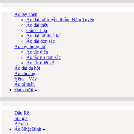
Áo tay chẽn
Áo dài nữ truyền thống Năm Tuyền
Áo dài thêu
Gấm - Lụa
Áo dài nữ thiết kế
Áo dài đơn sắc
Áo tay thụng nữ
Áo tấc thêu
Áo tấc nữ đơn sắc
Áo tấc thiết kế
Áo dài dạ hội
Áo choàng
Yếm + Váy
Áo tứ thân
Đám cưới
Dâu Rể
Sui gia
Bê quả
Áo Nhật Bình