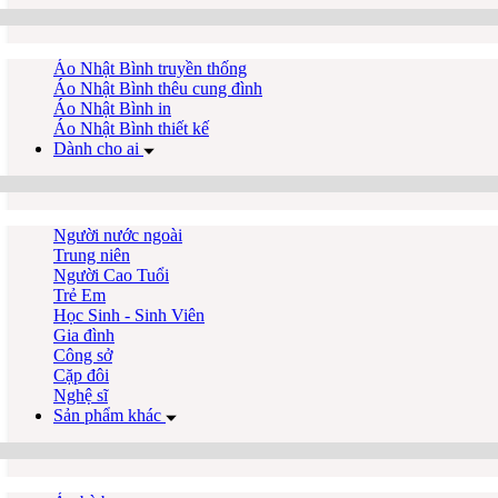
Áo Nhật Bình truyền thống
Áo Nhật Bình thêu cung đình
Áo Nhật Bình in
Áo Nhật Bình thiết kế
Dành cho ai
Người nước ngoài
Trung niên
Người Cao Tuổi
Trẻ Em
Học Sinh - Sinh Viên
Gia đình
Công sở
Cặp đôi
Nghệ sĩ
Sản phẩm khác