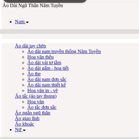
Nam
Áo dài tay chẽn
Áo dài nam truyền thống Năm Tuyền
Hoa văn thêu
Áo dài vải tơ tằm
Áo dài gấm - họa tiết
Áo the
Áo dài nam đơn sắc
Áo dài nam thiết kế
Hoa văn in - vẽ
Áo tấc (áo tay thụng)
Hoa văn
Áo tấc đơn sắc
Áo ngắn ngũ thân
Áo giao lĩnh
Áo khoác
Nữ