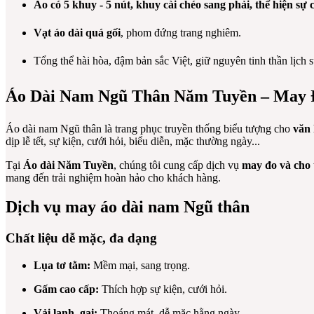
Áo có 5 khuy - 5 nút, k
huy cài chéo sang phải
, thể hiện sự
Vạt áo dài quá gối
, phom đứng trang nghiêm.
Tổng thể hài hòa, đậm bản sắc Việt, giữ nguyên tinh thần lịch
Áo Dài Nam Ngũ Thân Năm Tuyền – May
Áo dài nam Ngũ thân là trang phục truyền thống biểu tượng cho
văn 
dịp lễ tết, sự kiện, cưới hỏi, biểu diễn, mặc thường ngày...
Tại
Áo dài Năm Tuyền
, chúng tôi cung cấp dịch vụ
may đo và cho 
mang đến trải nghiệm hoàn hảo cho khách hàng.
Dịch vụ may áo dài nam Ngũ thân
Chất liệu dễ mặc, đa dạng
Lụa tơ tằm:
Mềm mại, sang trọng.
Gấm cao cấp:
Thích hợp sự kiện, cưới hỏi.
Vải lanh, gai:
Thoáng mát, dễ mặc hằng ngày.