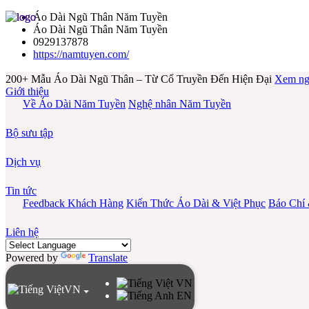
Áo Dài Ngũ Thân Năm Tuyền
Áo Dài Ngũ Thân Năm Tuyền
0929137878
https://namtuyen.com/
200+ Mẫu Áo Dài Ngũ Thân – Từ Cổ Truyền Đến Hiện Đại
Xem ng
Giới thiệu
Về Áo Dài Năm Tuyền
Nghệ nhân Năm Tuyền
Bộ sưu tập
Dịch vụ
Tin tức
Feedback Khách Hàng
Kiến Thức Áo Dài & Việt Phục
Báo Chí
Liên hệ
Powered by
Translate
VN
VN
EN