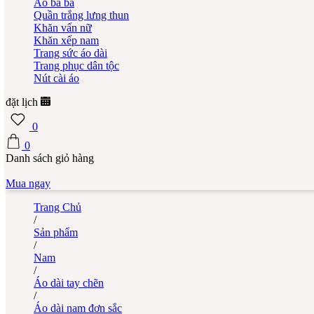
Áo bà ba
Quần trắng lưng thun
Khăn vấn nữ
Khăn xếp nam
Trang sức áo dài
Trang phục dân tộc
Nút cài áo
đặt lịch
0
0
Danh sách giỏ hàng
Mua ngay
Trang Chủ
/
Sản phẩm
/
Nam
/
Áo dài tay chẽn
/
Áo dài nam đơn sắc