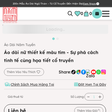
200+ Mẫu Áo Dài Ngũ Thân – Từ Cổ Truyền Đến Hiện Đại
Xem Ngay
0
0
Áo Dài Năm Tuyền
Áo dài nữ thiết kế màu tím - Sự phá cách
tinh tế cùng họa tiết cổ truyền
Share:
Thêm Vào Yêu Thích
Chính Sách Mua Hàng Tại
Đặt Hẹn Tại Đây
Giá thuê từ
Số Lượng:
Liên hệ
Thêm Vào Giỏ