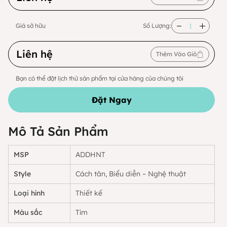
Giá sở hữu
Số Lượng:
Liên hệ
Thêm Vào Giỏ
Bạn có thể đặt lịch thử sản phẩm tại cửa hàng của chúng tôi
Đặt Ngay
Mô Tả Sản Phẩm
MSP
ADDHNT
Style
Cách tân, Biểu diễn – Nghệ thuật
Loại hình
Thiết kế
Màu sắc
Tím