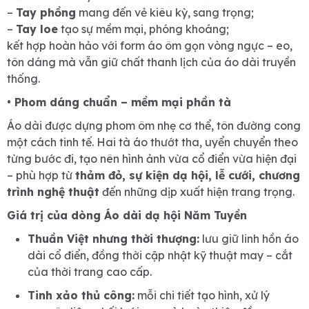
–
Tay phồng
mang đến vẻ kiêu kỳ, sang trọng;
–
Tay loe
tạo sự mềm mại, phóng khoáng;
kết hợp hoàn hảo với form áo ôm gọn vòng ngực – eo,
tôn dáng mà vẫn giữ chất thanh lịch của áo dài truyền
thống.
• Phom dáng chuẩn – mềm mại phần tà
Áo dài được dựng phom ôm nhẹ cơ thể, tôn đường cong
một cách tinh tế. Hai tà áo thướt tha, uyển chuyển theo
từng bước đi, tạo nên hình ảnh vừa cổ điển vừa hiện đại
– phù hợp từ
thảm đỏ, sự kiện dạ hội, lễ cưới, chương
trình nghệ thuật
đến những dịp xuất hiện trang trọng.
Giá trị của dòng Áo dài dạ hội Năm Tuyền
Thuần Việt nhưng thời thượng:
lưu giữ linh hồn áo
dài cổ điển, đồng thời cập nhật kỹ thuật may – cắt
của thời trang cao cấp.
Tinh xảo thủ công:
mỗi chi tiết tạo hình, xử lý