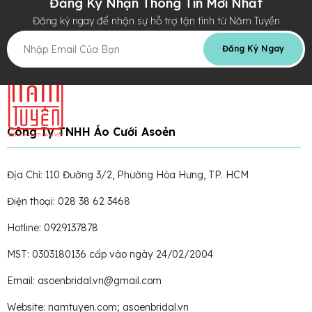
Đăng Ký Nhận Thông Tin Mới Nhất
Đăng ký ngay để nhận sự hỗ trợ tận tình từ Năm Tuyền
Đăng Ký Ngay
Công Ty TNHH Áo Cưới Asoẻn
Địa Chỉ: 110 Đường 3/2, Phường Hòa Hưng, TP. HCM
Điện thoại: 028 38 62 3468
Hotline: 0929137878
MST: 0303180136 cấp vào ngày 24/02/2004
Email: asoenbridal.vn@gmail.com
Website: namtuyen.com; asoenbridal.vn