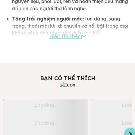
nguyên liệu, phối lưới, ren và hoàn thiện đều mang
dấu ấn của người thợ lành nghề.
Tăng trải nghiệm người mặc:
tôn dáng, sang
trọng, thoải mái khi di chuyển và nổi bật trong mọi
không gian ánh sáng sân khấu/dạ hội.
Hiển Thị Thêm
BẠN CÓ THỂ THÍCH
Áo Dài Nữ Cách Tân Trắng Tinh Khôi
Áo Dài Nữ Thiết Kế C
Trang Trí Họa Tiết Xưa
Họa Tiết Thủy Ba Tr
Giá mua
Liên hệ
Giá mua