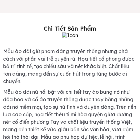
Chi Tiết Sản Phẩm
Mẫu áo dài giữ phom dáng truyền thống nhưng phá
cách với phần vai trễ quyến rũ. Họa tiết cổ phong được
bố trí tinh tế, tạo chiều sâu và nét khác biệt. Chất liệu
tôn dáng, mang đến sự cuốn hút trong từng bước di
chuyển.
Mẫu áo dài nữ nổi bật với chi tiết tay áo bung nở như
đóa hoa và cổ áo truyền thống được thay bằng những
dải nơ mềm mại, tạo sự nữ tính và duyên dáng. Trên nền
lụa cao cấp, họa tiết thêu tỉ mỉ hòa quyện giữa đường
nét cổ điển phương Tây và chất liệu truyền thống Việt,
mang đến thiết kế vừa giàu bản sắc văn hóa, vừa đậm
hơi thở thời đại. Mẫu áo phù hợp dự tiệc, lễ hội, trình