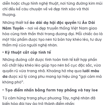
diễn hoặc chụp hình nghệ thuật, nơi từng đường kim mũi
chỉ đều kể câu chuyện về vẻ đẹp tinh xảo và thời
thượng.
Những thiết kế
áo dài dạ hội độc quyền
từ
Áo Dài
Năm Tuyền
– nơi vẻ đẹp truyền thống Việt Nam giao
hòa cùng tinh thần thời trang đương đại. Mỗi chiếc áo là
một tác phẩm được tạo nên từ bàn tay khéo léo, tư duy
thẩm mỹ của người nghệ nhân.
• Kỹ thuật cắt cúp tinh tế
Những đường cắt được tính toán tinh tế kết hợp phần
nối chất liệu khéo léo giúp tạo nên bố cục đặc sắc, vừa
quyến rũ vừa trang nhã. Khoảng hở nhẹ qua
lưới màu
da
được xử lý công phu mang lại hiệu ứng “gợi cảm mà
không phô”.
• Tạo điểm nhấn bằng form tay phồng và tay loe
Từ cảm hứng trang phục phương Tây, nghệ nhân đã
biến hóa đôi tay áo trở thành điểm nhấn: