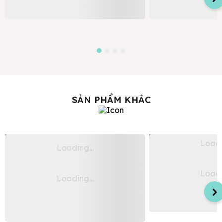
Sản phẩm may đo theo yêu cầu
Sản phẩm may đo theo y
SẢN PHẨM KHÁC
Áo Dài Nam Truyền 
Áo Dài Nam Ngũ Thân Tay Chẽn Màu
Tay Chẽn Thiết Kế Tr
Nâu Truyền Thống Vải Silk Look Taffeta
Giá mua
Giá mua
1.900.000đ
Sản phẩm may đo theo y
Giá thuê từ
350.000đ