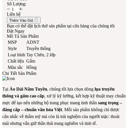
Số Lượng:
Liên hệ
Thêm Vào Giỏ
Bạn có thể đặt lịch thử sản phẩm tại cửa hàng của chúng tôi
Đặt Ngay
Mô Tả Sản Phẩm
MSP
ADNT
Style
Truyền thống
Loại hình
Tay Chẽn, 2 lớp
Chất liệu
Gấm
Màu sắc
Hồng
Chi Tiết Sản Phẩm
Tại
Áo Dài Năm Tuyền
, chúng tôi lựa chọn dòng
lụa truyền
thống và gấm cao cấp
, xử lý kỹ lưỡng, kết hợp kỹ thuật may chuẩn
mực để tạo nên những bộ trang phục mang tinh thần
sang trọng –
đẳng cấp – chuẩn văn hóa Việt
. Mỗi sản phẩm không chỉ được
cân nhắc về thẩm mỹ mà còn là trải nghiệm của người mặc: thoải
mái nhưng vẫn giữ thần thái trang nghiêm và tinh tế.