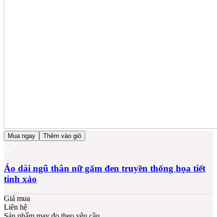
Mua ngay
Thêm vào giỏ
Áo dài ngũ thân nữ gấm đen truyền thống họa tiết
tinh xảo
Giá mua
Liên hệ
Sản phẩm may đo theo yêu cầu