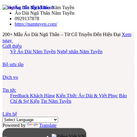
Áo Dài Ngũ Thân Năm Tuyền
Áo Dài Ngũ Thân Năm Tuyền
0929137878
https://namtuyen.com/
200+ Mẫu Áo Dài Ngũ Thân – Từ Cổ Truyền Đến Hiện Đại
Xem
ngay
Giới thiệu
Về Áo Dài Năm Tuyền
Nghệ nhân Năm Tuyền
Bộ sưu tập
Dịch vụ
Tin tức
Feedback Khách Hàng
Kiến Thức Áo Dài & Việt Phục
Báo
Chí & Sự Kiện
Tin Năm Tuyền
Liên hệ
Powered by
Translate
VN