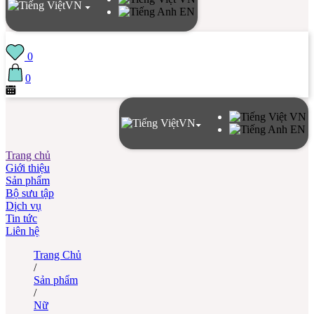
VN
EN
0
0
VN
VN
EN
Trang chủ
Giới thiệu
Sản phẩm
Bộ sưu tập
Dịch vụ
Tin tức
Liên hệ
Trang Chủ
/
Sản phẩm
/
Nữ