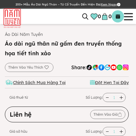
200+ Mẫu Áo Dài Ngũ Thân – Từ Cổ Truyền Đến Hiện Đại
Xem Ngay
0
0
Áo Dài Năm Tuyền
Áo dài ngũ thân nữ gấm đen truyền thống
họa tiết tinh xảo
Share:
Thêm Vào Yêu Thích
Chính Sách Mua Hàng Tại
Đặt Hẹn Tại Đây
Giá thuê từ
Số Lượng:
Liên hệ
Thêm Vào Giỏ
Giá sở hữu
Số Lượng: