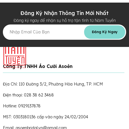
Đăng Ký Nhận Thông Tin Mới Nhất
Đăng ký ngay để nhận sự hỗ trợ tận tình từ Năm Tuyền
Đăng Ký Ngay
Công Ty TNHH Áo Cưới Asoẻn
Địa Chỉ: 110 Đường 3/2, Phường Hòa Hưng, TP. HCM
Điện thoại: 028 38 62 3468
Hotline: 0929137878
MST: 0303180136 cấp vào ngày 24/02/2004
Email: asoenbridal.vn@gmail.com