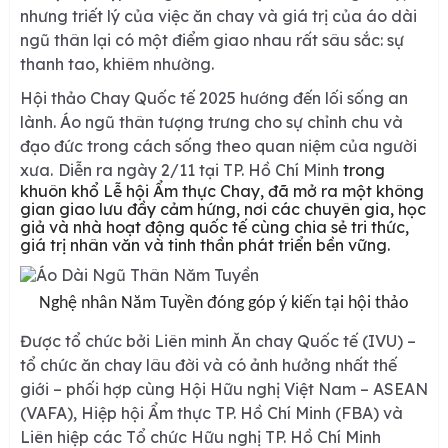
nhưng triết lý của việc ăn chay và giá trị của áo dài
ngũ thân lại có một điểm giao nhau rất sâu sắc: sự
thanh tao, khiêm nhường.
Hội thảo Chay Quốc tế 2025 hướng đến lối sống an
lành.
Áo ngũ thân
tượng trưng cho sự chỉnh chu và
đạo đức trong cách sống theo quan niệm của người
xưa.
Diễn ra ngày 2/11 tại
TP. Hồ Chí Minh
trong
khuôn khổ Lễ hội Ẩm thực Chay, đã mở ra một không
gian giao lưu đầy cảm hứng, nơi các chuyên gia, học
giả và nhà hoạt động quốc tế cùng chia sẻ tri thức,
giá trị nhân văn và tinh thần phát triển bền vững.
Nghệ nhân Năm Tuyền đóng góp ý kiến tại hội thảo
Được tổ chức bởi Liên minh Ăn chay Quốc tế (IVU) –
tổ chức ăn chay lâu đời và có ảnh hưởng nhất thế
giới – phối hợp cùng Hội Hữu nghị Việt Nam – ASEAN
(VAFA), Hiệp hội Ẩm thực TP. Hồ Chí Minh (FBA) và
Liên hiệp các Tổ chức Hữu nghị TP. Hồ Chí Minh