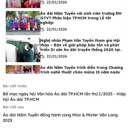
22/01/2026
Áo dài Năm Tuyền với sinh viên trường ĐH
GTVT Phân hiệu TP.HCM trong Lễ tốt
nghiệp
22/01/2026
Nghệ nhân Phạm Văn Tuyền tham gia Hội
thảo – Bàn về giải pháp bảo tồn và phát
triển Di sản Áo dài truyền thống 2020 tại
Hà Nội
22/01/2026
Áo dài Năm Tuyền trình diễn trong Chương
trình nghệ thuật chào mừng 15 năm ngày
di sản văn hóa Việt Nam 23/11/2020 tại
Phố cổ Hà Nội
22/01/2026
Bài viết trước
Bế mạc ngày hội Văn hóa Áo dài TP.HCM lần thứ I/2025 - Hiệp
BST Áo dài ”Chuyện Phố” của Nghệ nhân
hội Áo dài TP.HCM
Năm Tuyền tôn vinh giá trị áo dài Việt tại
phố cổ Hà Nội.
Bài viết sau
22/01/2026
Áo dài Năm Tuyền đồng hành cùng Miss & Mister Văn Lang
2025