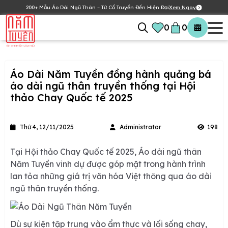
200+ Mẫu Áo Dài Ngũ Thân – Từ Cổ Truyền Đến Hiện Đại
Xem Ngay
0
0
Áo Dài Năm Tuyền đồng hành quảng bá
áo dài ngũ thân truyền thống tại Hội
thảo Chay Quốc tế 2025
Thứ 4, 12/11/2025
Administrator
198
Tại Hội thảo Chay Quốc tế 2025,
Áo dài ngũ thân
Năm Tuyền
vinh dự được góp mặt trong hành trình
lan tỏa những giá trị văn hóa Việt thông qua áo dài
ngũ thân truyền thống.
Dù sự kiện tập trung vào ẩm thực và lối sống chay,