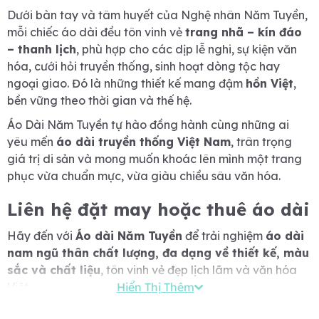
Dưới bàn tay và tâm huyết của Nghệ nhân Năm Tuyền,
mỗi chiếc áo dài đều tôn vinh vẻ
trang nhã – kín đáo
– thanh lịch
, phù hợp cho các dịp lễ nghi, sự kiện văn
hóa, cưới hỏi truyền thống, sinh hoạt dòng tộc hay
ngoại giao. Đó là những thiết kế mang đậm
hồn Việt
,
bền vững theo thời gian và thế hệ.
Áo Dài Năm Tuyền tự hào đồng hành cùng những ai
yêu mến
áo dài truyền thống Việt Nam
, trân trọng
giá trị di sản và mong muốn khoác lên mình một trang
phục vừa chuẩn mực, vừa giàu chiều sâu văn hóa.
Liên hệ đặt may hoặc thuê áo dài
Hãy đến với
Áo dài Năm Tuyền
để trải nghiệm
áo dài
nam ngũ thân chất lượng, đa dạng về thiết kế, màu
sắc và chất liệu
, tôn vinh vẻ đẹp lịch lãm và văn hóa
Việt.
Hiển Thị Thêm