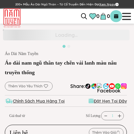
200+ Mẫu Áo Dài Ngũ Thân – Từ Cổ Truyền Đến Hiện Đại
Xem Ngay
0
0
Áo Dài Năm Tuyền
Áo dài nam ngũ thân tay chẽn vải lanh màu nâu
truyền thống
Share:
Thêm Vào Yêu Thích
Chính Sách Mua Hàng Tại
Đặt Hẹn Tại Đây
Giá thuê từ
Số Lượng:
Liên hệ
Thêm Vào Giỏ