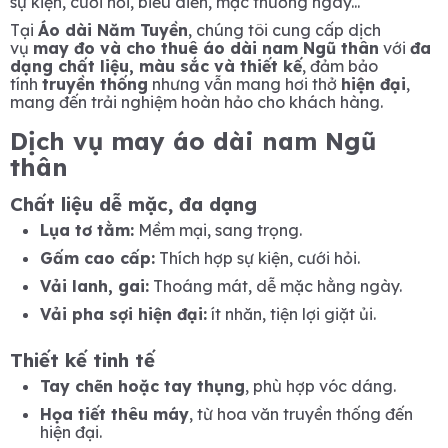
sự kiện, cưới hỏi, biểu diễn, mặc thường ngày...
Tại
Áo dài Năm Tuyền
, chúng tôi cung cấp dịch
vụ
may đo và cho thuê áo dài nam Ngũ thân
với
đa
dạng chất liệu, màu sắc và thiết kế
, đảm bảo
tính
truyền thống
nhưng vẫn mang hơi thở
hiện đại
,
mang đến trải nghiệm hoàn hảo cho khách hàng.
Dịch vụ may áo dài nam Ngũ
thân
Chất liệu dễ mặc, đa dạng
Lụa tơ tằm:
Mềm mại, sang trọng.
Gấm cao cấp:
Thích hợp sự kiện, cưới hỏi.
Vải lanh, gai:
Thoáng mát, dễ mặc hằng ngày.
Vải pha sợi hiện đại:
ít nhăn, tiện lợi giặt ủi.
Thiết kế tinh tế
Tay chẽn hoặc tay thụng
, phù hợp vóc dáng.
Họa tiết thêu máy
, từ hoa văn truyền thống đến
hiện đại.