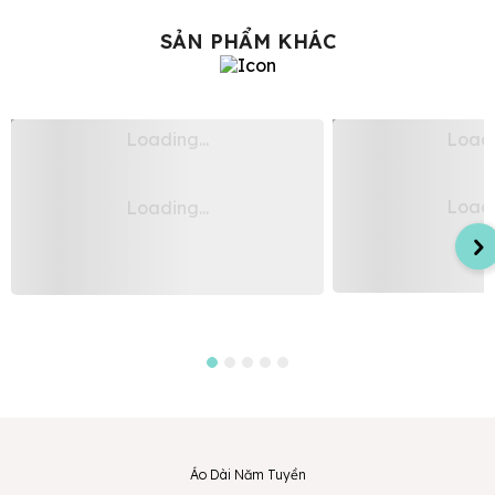
SẢN PHẨM KHÁC
Áo Dài Bê Tráp Truyền Thống Cho Nữ
Áo Dài Nữ Trắng Ph
Nhà Gái Màu Hồng Ruốc
Dọc Thân Áo Sống 
Giá mua
Liên hệ
Giá mua
Sản phẩm may đo theo y
Giá thuê từ
350.000đ
Áo Dài Năm Tuyền