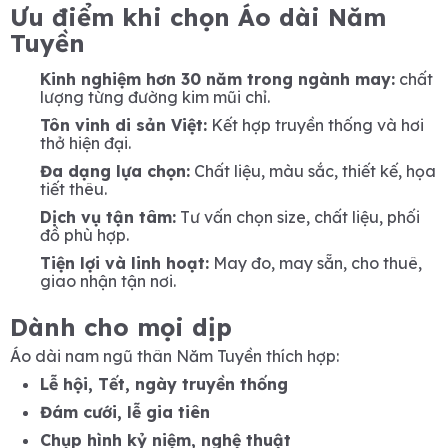
Ưu điểm khi chọn Áo dài Năm
Tuyền
Kinh nghiệm hơn 30 năm trong ngành may:
chất
lượng từng đường kim mũi chỉ.
Tôn vinh di sản Việt:
Kết hợp truyền thống và hơi
thở hiện đại.
Đa dạng lựa chọn:
Chất liệu, màu sắc, thiết kế, họa
tiết thêu.
Dịch vụ tận tâm:
Tư vấn chọn size, chất liệu, phối
đồ phù hợp.
Tiện lợi và linh hoạt:
May đo, may sẵn, cho thuê,
giao nhận tận nơi.
Dành cho mọi dịp
Áo dài nam ngũ thân Năm Tuyền thích hợp:
Lễ hội, Tết, ngày truyền thống
Đám cưới, lễ gia tiên
Chụp hình kỷ niệm, nghệ thuật