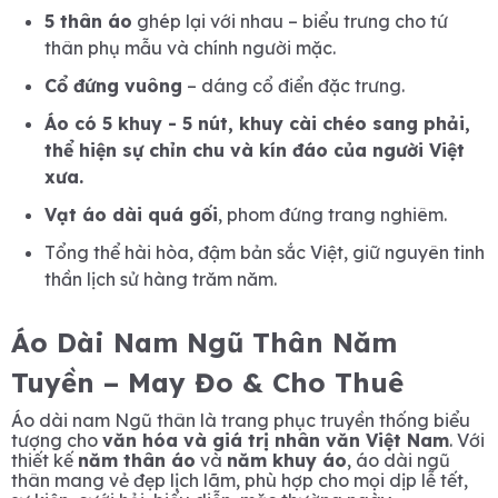
5 thân áo
ghép lại với nhau – biểu trưng cho tứ
thân phụ mẫu và chính người mặc.
Cổ đứng vuông
– dáng cổ điển đặc trưng.
Áo có 5 khuy - 5 nút, k
huy cài chéo sang phải
,
thể hiện sự chỉn chu và kín đáo của người Việt
xưa.
Vạt áo dài quá gối
, phom đứng trang nghiêm.
Tổng thể hài hòa, đậm bản sắc Việt, giữ nguyên tinh
thần lịch sử hàng trăm năm.
Áo Dài Nam Ngũ Thân Năm
Tuyền – May Đo & Cho Thuê
Áo dài nam Ngũ thân là trang phục truyền thống biểu
tượng cho
văn hóa và giá trị nhân văn Việt Nam
. Với
thiết kế
năm thân áo
và
năm khuy áo
, áo dài ngũ
thân mang vẻ đẹp lịch lãm, phù hợp cho mọi dịp lễ tết,