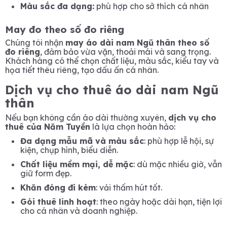
Màu sắc đa dạng:
phù hợp cho sở thích cá nhân
May đo theo số đo riêng
Chúng tôi nhận
may áo dài nam Ngũ thân theo số
đo riêng
, đảm bảo vừa vặn, thoải mái và sang trọng.
Khách hàng có thể chọn chất liệu, màu sắc, kiểu tay và
họa tiết thêu riêng, tạo dấu ấn cá nhân.
Dịch vụ cho thuê áo dài nam Ngũ
thân
Nếu bạn không cần áo dài thường xuyên,
dịch vụ cho
thuê của Năm Tuyền
là lựa chọn hoàn hảo:
Đa dạng mẫu mã và màu sắc
: phù hợp lễ hội, sự
kiện, chụp hình, biểu diễn.
Chất liệu mềm mại, dễ mặc
: dù mặc nhiều giờ, vẫn
giữ form đẹp.
Khăn đóng đi kèm
: vải thấm hút tốt.
Gói thuê linh hoạt
: theo ngày hoặc dài hạn, tiện lợi
cho cá nhân và doanh nghiệp.