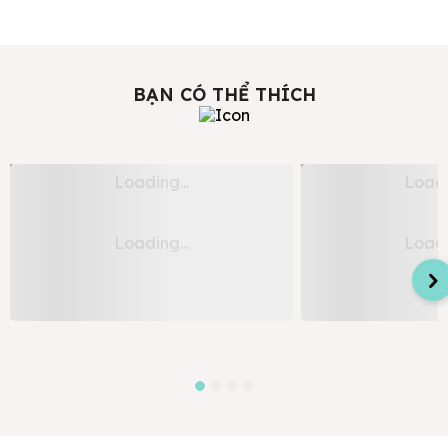
BẠN CÓ THỂ THÍCH
Áo Dài Nam Truyền Thống Linen Cam
Áo Dài Nam Truyền T
Lịch Lãm, Chuẩn Dáng Việt
Lanh Ngũ Thân Tay 
Giá mua
Liên hệ
Giá mua
Sản phẩm may đo theo yêu cầu
Sản phẩm may đo theo y