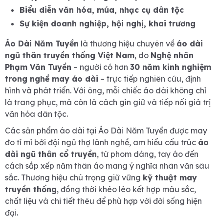
Biểu diễn văn hóa, múa, nhạc cụ dân tộc
Sự kiện doanh nghiệp, hội nghị, khai trương
Áo Dài Năm Tuyền
là thương hiệu chuyên về
áo dài
ngũ thân truyền thống Việt Nam
, do
Nghệ nhân
Phạm Văn Tuyền
– người có hơn
30 năm kinh nghiệm
trong nghề may áo dài
– trực tiếp nghiên cứu, định
hình và phát triển. Với ông, mỗi chiếc áo dài không chỉ
là trang phục, mà còn là cách gìn giữ và tiếp nối giá trị
văn hóa dân tộc.
Các sản phẩm áo dài tại Áo Dài Năm Tuyền được may
đo tỉ mỉ bởi đội ngũ thợ lành nghề, am hiểu cấu trúc
áo
dài ngũ thân cổ truyền
, từ phom dáng, tay áo đến
cách sắp xếp năm thân áo mang ý nghĩa nhân văn sâu
sắc. Thương hiệu chú trọng giữ vững
kỹ thuật may
truyền thống
, đồng thời khéo léo kết hợp màu sắc,
chất liệu và chi tiết thêu để phù hợp với đời sống hiện
đại.