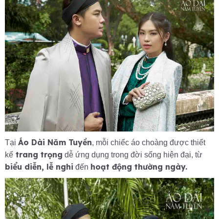
Áo Dài Năm Tuyền
Tại
, mỗi chiếc áo choàng được thiết
trang trọng
kế
dễ ứng dụng trong đời sống hiện đại, từ
biểu diễn, lễ nghi
hoạt động thường ngày.
đến