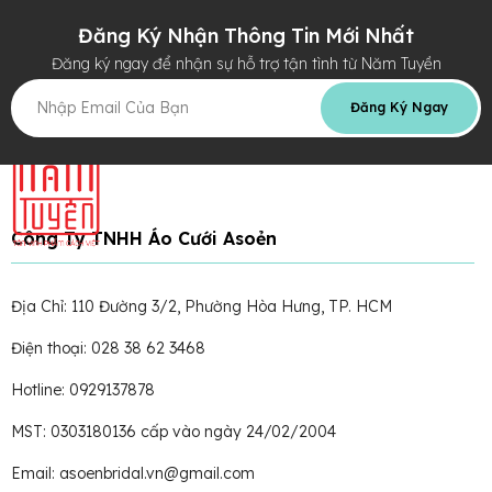
Đăng Ký Nhận Thông Tin Mới Nhất
Đăng ký ngay để nhận sự hỗ trợ tận tình từ Năm Tuyền
Đăng Ký Ngay
Công Ty TNHH Áo Cưới Asoẻn
Địa Chỉ: 110 Đường 3/2, Phường Hòa Hưng, TP. HCM
Điện thoại: 028 38 62 3468
Hotline: 0929137878
MST: 0303180136 cấp vào ngày 24/02/2004
Email: asoenbridal.vn@gmail.com