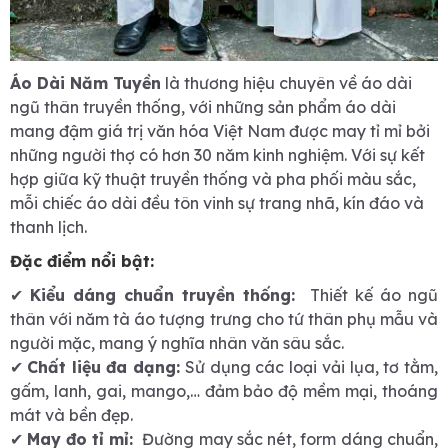
Áo Dài Năm Tuyền
là thương hiệu chuyên về áo dài
ngũ thân truyền thống, với những sản phẩm áo dài
mang đậm giá trị văn hóa Việt Nam được may tỉ mỉ bởi
những người thợ có hơn 30 năm kinh nghiệm. Với sự kết
hợp giữa kỹ thuật truyền thống và pha phối màu sắc,
mỗi chiếc áo dài đều tôn vinh sự trang nhã, kín đáo và
thanh lịch.
Đặc điểm nổi bật:
✔
Kiểu dáng chuẩn truyền thống:
Thiết kế áo ngũ
thân với năm tà áo tượng trưng cho tứ thân phụ mẫu và
người mặc, mang ý nghĩa nhân văn sâu sắc.
✔
Chất liệu đa dạng:
Sử dụng các loại vải lụa, tơ tằm,
gấm, lanh, gai, mango,… đảm bảo độ mềm mại, thoáng
mát và bền đẹp.
✔
May đo tỉ mỉ:
Đường may sắc nét, form dáng chuẩn,