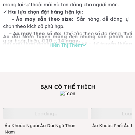
mang lại sự thoải mái và tôn dáng cho người mặc.
✔
Hai lựa chọn đặt hàng tiện lợi:
–
Áo may sẵn theo size:
Sẵn hàng, dễ dàng lựa
chọn theo kích cỡ phù hợp.
–
Áo may theo số đo:
Chế tác theo số đo riêng, thời
Áo dài Năm Tuyền mang đến những sản phẩm áo
gian hoàn thiện từ
10 – 14 ngày
.
dài ngũ thân dành cho mọi thế hệ – từ truyền thống
Hiển Thị Thêm
✔
Phù hợp nhiều dịp:
Thích hợp mặc trong các sự kiện
đến phát triển, từ trang trọng đến đời thường.
quan trọng như lễ hội, cưới hỏi, sự kiện văn hóa hoặc sử
dụng hằng ngày để tôn vinh bản sắc dân tộc.
✔
Màu sắc & kích thước đa dạng:
Có sẵn nhiều màu
sắc truyền thống và hiện đại, phù hợp với mọi độ tuổi từ
trẻ em đến người lớn.
BẠN CÓ THỂ THÍCH
Áo Khoác Ngoài Áo Dài Ngũ Thân
Áo Khoác Phối Áo D
Nam