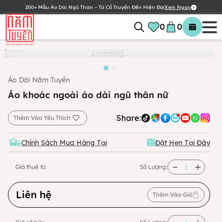
200+ Mẫu Áo Dài Ngũ Thân – Từ Cổ Truyền Đến Hiện Đại
Xem Ngay
0
0
Áo Dài Năm Tuyền
Áo khoác ngoài áo dài ngũ thân nữ
Share:
Thêm Vào Yêu Thích
Chính Sách Mua Hàng Tại
Đặt Hẹn Tại Đây
Giá thuê từ
Số Lượng:
Liên hệ
Thêm Vào Giỏ