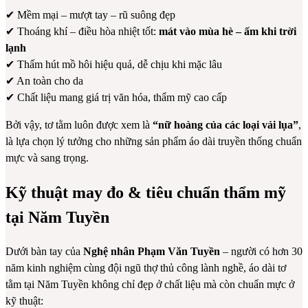
✔ Mềm mại – mượt tay – rũ suông đẹp
✔ Thoáng khí – điều hòa nhiệt tốt:
mát vào mùa hè – ấm khi trời
lạnh
✔ Thấm hút mồ hôi hiệu quả, dễ chịu khi mặc lâu
✔ An toàn cho da
✔ Chất liệu mang giá trị văn hóa, thẩm mỹ cao cấp
Bởi vậy, tơ tằm luôn được xem là
“nữ hoàng của các loại vải lụa”
,
là lựa chọn lý tưởng cho những sản phẩm áo dài truyền thống chuẩn
mực và sang trọng.
Kỹ thuật may đo & tiêu chuẩn thẩm mỹ
tại Năm Tuyền
Dưới bàn tay của
Nghệ nhân Phạm Văn Tuyền
– người có hơn 30
năm kinh nghiệm cùng đội ngũ thợ thủ công lành nghề, áo dài tơ
tằm tại Năm Tuyền không chỉ đẹp ở chất liệu mà còn chuẩn mực ở
kỹ thuật: