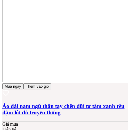
Mua ngay
Thêm vào giỏ
Áo dài nam ngũ thân tay chẽn đũi tơ tằm xanh rêu
đậm lót đỏ truyền thống
Giá mua
Liên hệ