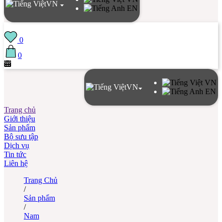
VN
EN
0
0
VN
VN
EN
Trang chủ
Giới thiệu
Sản phẩm
Bộ sưu tập
Dịch vụ
Tin tức
Liên hệ
Trang Chủ
/
Sản phẩm
/
Nam