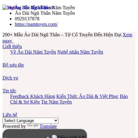
Áo Dài Ngũ Thân Năm Tuyền
Áo Dài Ngũ Thân Năm Tuyền
0929137878
https://namtuyen.com/
200+ Mẫu Áo Dài Ngũ Thân – Từ Cổ Truyền Đến Hiện Đại
Xem
ngay
Giới thiệu
Về Áo Dài Năm Tuyền
Nghệ nhân Năm Tuyền
Bộ sưu tập
Dịch vụ
Tin tức
Feedback Khách Hàng
Kiến Thức Áo Dài & Việt Phục
Báo
Chí & Sự Kiện
Tin Năm Tuyền
Liên hệ
Powered by
Translate
VN