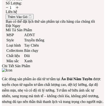
Số Lượng:
Liên hệ
Thêm Vào Giỏ
Bạn có thể đặt lịch thử sản phẩm tại cửa hàng của chúng tôi
Đặt Ngay
Mô Tả Sản Phẩm
MSP
ADNT
Style
Truyền thống
Loại hình
Tay Chẽn
Collections
Bán chạy
Chất liệu
Đũi
Màu sắc
Xanh
Chi Tiết Sản Phẩm
Các dòng sản phẩm áo dài từ tơ tằm tại
Áo Dài Năm Tuyền
được
tuyển chọn từ nguồn tơ tằm chất lượng cao, dệt kỹ lưỡng, đạt độ
mềm mịn, nhẹ và có độ rũ lý tưởng. Tơ tằm sở hữu ánh sắc tự
nhiên, sang trọng mà tinh tế – không chói lóa, không phô trương,
nhưng đủ tạo nên thần thái thanh lịch và trang trọng cho người mặc.