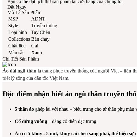
Bạn có thể đặt lịch thử sản phẩm tại cửa hàng của chúng tôi
Đặt Ngay
Mô Tả Sản Phẩm
MSP
ADNT
Style
Truyền thống
Loại hình
Tay Chẽn
Collections
Bán chạy
Chất liệu
Gai
Màu sắc
Xanh
Chi Tiết Sản Phẩm
Áo dài ngũ thân
là trang phục truyền thống của người Việt –
tiền t
triết lý sống của dân tộc Việt Nam.
Đặc điểm nhận biết áo ngũ thân truyền th
5 thân áo
ghép lại với nhau – biểu trưng cho tứ thân phụ mẫu 
Cổ đứng vuông
– dáng cổ điển đặc trưng.
Áo có 5 khuy - 5 nút, k
huy cài chéo sang phải
, thể hiện sự