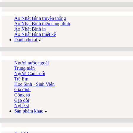
Áo Nhật Bình truyền thống
Áo Nhật Bình thêu cung đình
Áo Nhật Bình in
Áo Nhật Bình thiết kế
Dành cho ai
Người nước ngoài
Trung niên
Người Cao Tuổi
Trẻ Em
Học Sinh - Sinh Viên
Gia đình
Công sở
Cặp đôi
Nghệ sĩ
Sản phẩm khác