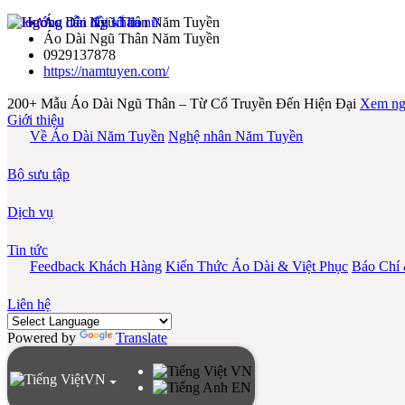
Áo Dài Ngũ Thân Năm Tuyền
Áo Dài Ngũ Thân Năm Tuyền
0929137878
https://namtuyen.com/
200+ Mẫu Áo Dài Ngũ Thân – Từ Cổ Truyền Đến Hiện Đại
Xem ng
Giới thiệu
Về Áo Dài Năm Tuyền
Nghệ nhân Năm Tuyền
Bộ sưu tập
Dịch vụ
Tin tức
Feedback Khách Hàng
Kiến Thức Áo Dài & Việt Phục
Báo Chí
Liên hệ
Powered by
Translate
VN
VN
EN