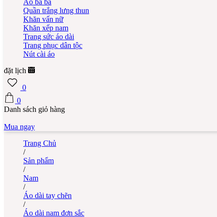
Áo bà ba
Quần trắng lưng thun
Khăn vấn nữ
Khăn xếp nam
Trang sức áo dài
Trang phục dân tộc
Nút cài áo
đặt lịch
0
0
Danh sách giỏ hàng
Mua ngay
Trang Chủ
/
Sản phẩm
/
Nam
/
Áo dài tay chẽn
/
Áo dài nam đơn sắc