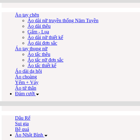
Áo tay chẽn
Áo dài nữ truyền thống Năm Tuyền
Áo dài thêu
Gấm - Lụa
Áo dài nữ thiết kế
Áo dài đơn sắc
Áo tay thụng nữ
Áo tấc thêu
Áo tấc nữ đơn sắc
Áo tấc thiết kế
Áo dài dạ hội
Áo choàng
Yếm + Váy
Áo tứ thân
Đám cưới
Dâu Rể
Sui gia
Bê quả
Áo Nhật Bình