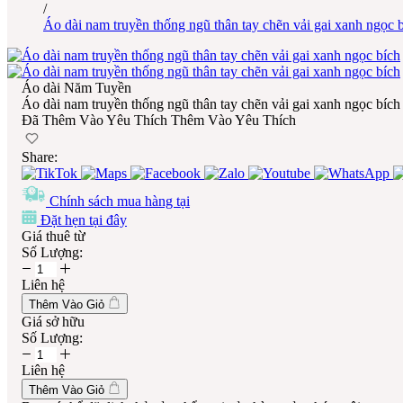
/
Áo dài nam truyền thống ngũ thân tay chẽn vải gai xanh ngọc 
Áo dài Năm Tuyền
Áo dài nam truyền thống ngũ thân tay chẽn vải gai xanh ngọc bích
Đã Thêm Vào Yêu Thích
Thêm Vào Yêu Thích
Share:
Chính sách mua hàng tại
Đặt hẹn tại đây
Giá thuê từ
Số Lượng:
Liên hệ
Thêm Vào Giỏ
Giá sở hữu
Số Lượng:
Liên hệ
Thêm Vào Giỏ