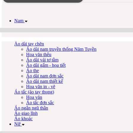
Nam
Áo dài tay chẽn
Áo dài nam truyền thống Năm Tuyền
Hoa văn thêu
Áo dài vải tơ tằm
Áo dài gấm - họa tiết
Áo the
Áo dài nam đơn sắc
Áo dài nam thiết kế
Hoa văn in - vẽ
Áo tấc (áo tay thụng)
Hoa văn
Áo tấc đơn sắc
Áo ngắn ngũ thân
Áo giao lĩnh
Áo khoác
Nữ