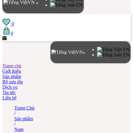
VN
EN
0
0
VN
VN
EN
Trang chủ
Giới thiệu
Sản phẩm
Bộ sưu tập
Dịch vụ
Tin tức
Liên hệ
Trang Chủ
/
Sản phẩm
/
Nam