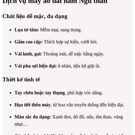
Dịch vụ may áo dài nam Ngũ thân
Chất liệu dễ mặc, đa dạng
Lụa tơ tằm:
Mềm mại, sang trọng.
Gấm cao cấp:
Thích hợp sự kiện, cưới hỏi.
Vải lanh, gai:
Thoáng mát, dễ mặc hằng ngày.
Vải pha sợi hiện đại:
ít nhăn, tiện lợi giặt ủi.
Thiết kế tinh tế
Tay chẽn hoặc tay thụng
, phù hợp vóc dáng.
Họa tiết thêu máy
, từ hoa văn truyền thống đến hiện đại.
Màu sắc đa dạng:
Xanh đen, đỏ đô, nâu, tím than, vàng
nhạt…