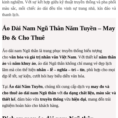
kinh nghiệm. Với sự kết hợp giữa kỹ thuật truyền thống và pha phối
màu sắc, mỗi chiếc áo dài đều tôn vinh sự trang nhã, kín đáo và
thanh lịch.
Áo Dài Nam Ngũ Thân Năm Tuyền – May
Đo & Cho Thuê
Áo dài nam Ngũ thân là trang phục truyền thống biểu tượng
cho
văn hóa và giá trị nhân văn Việt Nam
. Với thiết kế
năm thân
áo
và
năm khuy áo
, áo dài Ngũ thân không chỉ mang vẻ đẹp lịch
lãm mà còn thể hiện
nhân – lễ – nghĩa – trí – tín
, phù hợp cho mọi
dịp lễ tết, sự kiện, cưới hỏi hay biểu diễn văn hóa.
Tại
Áo dài Năm Tuyền
, chúng tôi cung cấp dịch vụ
may đo và
cho thuê áo dài nam Ngũ thân
với
đa dạng chất liệu, màu sắc và
thiết kế
, đảm bảo vừa
truyền thống
vừa
hiện đại
, mang đến trải
nghiệm hoàn hảo cho khách hàng.