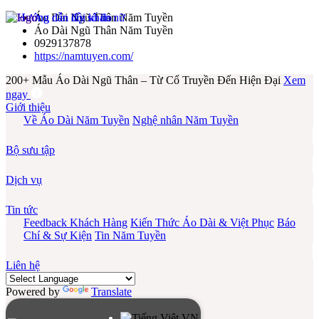
Áo Dài Ngũ Thân Năm Tuyền
Áo Dài Ngũ Thân Năm Tuyền
0929137878
https://namtuyen.com/
200+ Mẫu Áo Dài Ngũ Thân – Từ Cổ Truyền Đến Hiện Đại
Xem
ngay
Giới thiệu
Về Áo Dài Năm Tuyền
Nghệ nhân Năm Tuyền
Bộ sưu tập
Dịch vụ
Tin tức
Feedback Khách Hàng
Kiến Thức Áo Dài & Việt Phục
Báo
Chí & Sự Kiện
Tin Năm Tuyền
Liên hệ
Powered by
Translate
VN