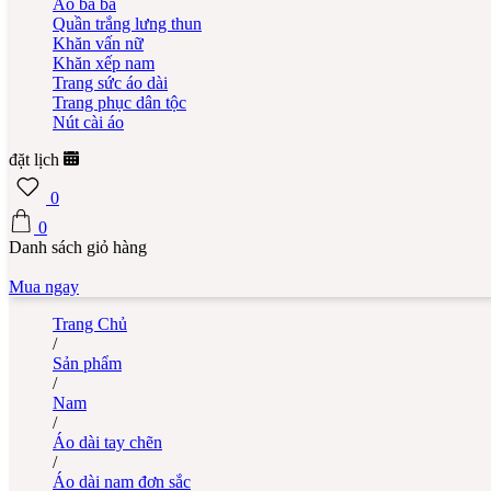
Áo bà ba
Quần trắng lưng thun
Khăn vấn nữ
Khăn xếp nam
Trang sức áo dài
Trang phục dân tộc
Nút cài áo
đặt lịch
0
0
Danh sách giỏ hàng
Mua ngay
Trang Chủ
/
Sản phẩm
/
Nam
/
Áo dài tay chẽn
/
Áo dài nam đơn sắc