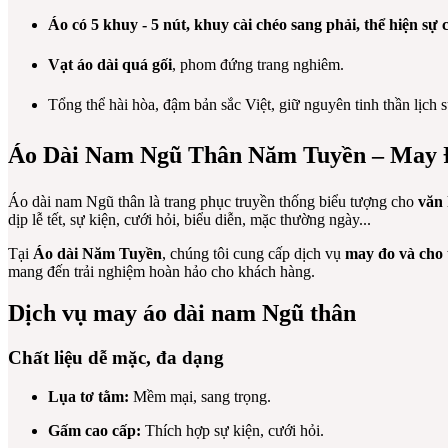
Áo có 5 khuy - 5 nút, k
huy cài chéo sang phải
, thể hiện sự
Vạt áo dài quá gối
, phom đứng trang nghiêm.
Tổng thể hài hòa, đậm bản sắc Việt, giữ nguyên tinh thần lịch
Áo Dài Nam Ngũ Thân Năm Tuyền – May
Áo dài nam Ngũ thân là trang phục truyền thống biểu tượng cho
văn 
dịp lễ tết, sự kiện, cưới hỏi, biểu diễn, mặc thường ngày...
Tại
Áo dài Năm Tuyền
, chúng tôi cung cấp dịch vụ
may đo và cho 
mang đến trải nghiệm hoàn hảo cho khách hàng.
Dịch vụ may áo dài nam Ngũ thân
Chất liệu dễ mặc, đa dạng
Lụa tơ tằm:
Mềm mại, sang trọng.
Gấm cao cấp:
Thích hợp sự kiện, cưới hỏi.