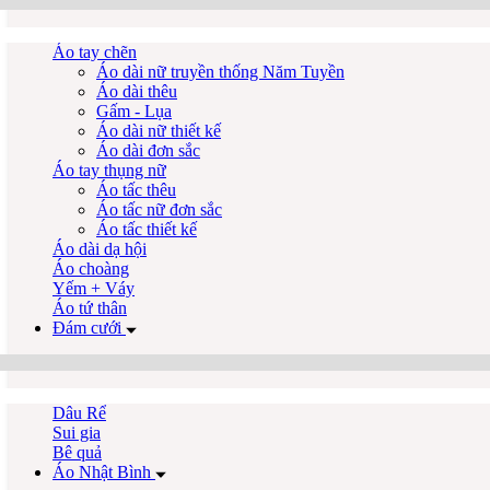
Áo tay chẽn
Áo dài nữ truyền thống Năm Tuyền
Áo dài thêu
Gấm - Lụa
Áo dài nữ thiết kế
Áo dài đơn sắc
Áo tay thụng nữ
Áo tấc thêu
Áo tấc nữ đơn sắc
Áo tấc thiết kế
Áo dài dạ hội
Áo choàng
Yếm + Váy
Áo tứ thân
Đám cưới
Dâu Rể
Sui gia
Bê quả
Áo Nhật Bình