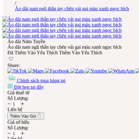
/
Áo dài nam ngũ thân tay chẽn vải gai màu xanh ngọc bích
Áo dài Năm Tuyền
Áo dài nam ngũ thân tay chẽn vải gai màu xanh ngọc bích
Đã Thêm Vào Yêu Thích
Thêm Vào Yêu Thích
Share:
Chính sách mua hàng tại
Đặt hẹn tại đây
Giá thuê từ
Số Lượng:
Liên hệ
Thêm Vào Giỏ
Giá sở hữu
Số Lượng:
Liên hệ