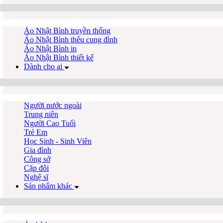
Áo Nhật Bình truyền thống
Áo Nhật Bình thêu cung đình
Áo Nhật Bình in
Áo Nhật Bình thiết kế
Dành cho ai
Người nước ngoài
Trung niên
Người Cao Tuổi
Trẻ Em
Học Sinh - Sinh Viên
Gia đình
Công sở
Cặp đôi
Nghệ sĩ
Sản phẩm khác