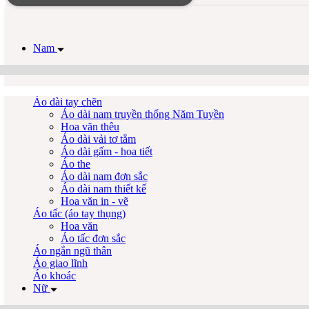
Nam
Áo dài tay chẽn
Áo dài nam truyền thống Năm Tuyền
Hoa văn thêu
Áo dài vải tơ tằm
Áo dài gấm - họa tiết
Áo the
Áo dài nam đơn sắc
Áo dài nam thiết kế
Hoa văn in - vẽ
Áo tấc (áo tay thụng)
Hoa văn
Áo tấc đơn sắc
Áo ngắn ngũ thân
Áo giao lĩnh
Áo khoác
Nữ